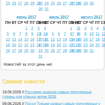
25
26
27
28
29
30
23
24
25
26
27
28
27
29
28
29
30
30
31
июнь 2017
июль 2017
август 2017
ПН
ВТ
СР
ЧТ
ПТ
СБ
ПН
ВС
ВТ
СР
ЧТ
ПТ
СБ
ПН
ВС
ВТ
СР
ЧТ
ПТ
С
1
2
3
4
1
2
1
2
3
4
5
5
6
7
8
9
10
3
11
4
5
6
7
8
7
9
8
9
10
11
1
12
13
14
15
16
17
10
18
11
12
13
14
15
14
16
15
16
17
18
1
19
20
21
22
23
24
17
25
18
19
20
21
22
21
23
22
23
24
25
2
26
27
28
29
30
24
25
26
27
28
29
28
30
29
30
31
31
Новостей за этот день нет.
Свежие новости
18.06.2026 //
Россияне назвали самые популярные
страны для отдыха летом 2026
09.06.2026 //
Посол Турции назвал самые популярные у