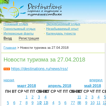
Пляжный отдых
Экскурсионный отдых
Горнолыжный отдых
Незабываемый опыт
Интересные факты
Календарь туриста
Вход
Регистрация
Главная
> Новости туризма за 27.04.2018
Новости туризма за 27.04.2018
https://destinations.ru/news/rss/
назад
вперед
март 2018
апрель 2018
май 2018
ПН
ВТ
СР
ЧТ
ПТ
СБ
ПН
ВС
ВТ
СР
ЧТ
ПТ
СБ
ПН
ВС
ВТ
СР
ЧТ
ПТ
С
1
2
3
4
1
1
2
3
4
5
5
6
7
8
9
10
2
11
3
4
5
6
7
7
8
8
9
10
11
1