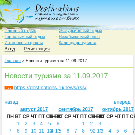
Пляжный отдых
Экскурсионный отдых
Горнолыжный отдых
Незабываемый опыт
Интересные факты
Календарь туриста
Вход
Регистрация
Главная
> Новости туризма за 11.09.2017
Новости туризма за 11.09.2017
https://destinations.ru/news/rss/
назад
вперед
август 2017
сентябрь 2017
октябрь 2017
ПН
ВТ
СР
ЧТ
ПТ
СБ
ПН
ВС
ВТ
СР
ЧТ
ПТ
СБ
ПН
ВС
ВТ
СР
ЧТ
ПТ
С
1
2
3
4
5
6
1
2
3
7
8
9
10
11
12
4
13
5
6
7
8
9
2
10
3
4
5
6
7