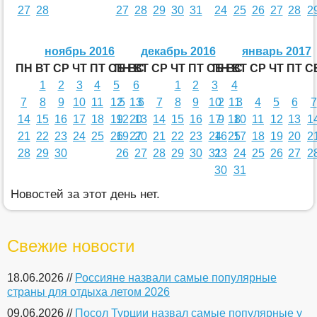
27
28
27
28
29
30
31
24
25
26
27
28
2
ноябрь 2016
декабрь 2016
январь 2017
ПН
ВТ
СР
ЧТ
ПТ
СБ
ПН
ВС
ВТ
СР
ЧТ
ПТ
СБ
ПН
ВС
ВТ
СР
ЧТ
ПТ
С
1
2
3
4
5
6
1
2
3
4
7
8
9
10
11
12
5
13
6
7
8
9
10
2
11
3
4
5
6
7
14
15
16
17
18
19
12
20
13
14
15
16
17
9
18
10
11
12
13
1
21
22
23
24
25
26
19
27
20
21
22
23
24
16
25
17
18
19
20
2
28
29
30
26
27
28
29
30
31
23
24
25
26
27
2
30
31
Новостей за этот день нет.
Свежие новости
18.06.2026 //
Россияне назвали самые популярные
страны для отдыха летом 2026
09.06.2026 //
Посол Турции назвал самые популярные у