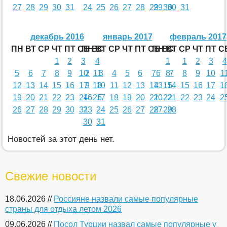
27
28
29
30
31
24
25
26
27
28
29
29
30
30
31
декабрь 2016
январь 2017
февраль 2017
ПН
ВТ
СР
ЧТ
ПТ
СБ
ПН
ВС
ВТ
СР
ЧТ
ПТ
СБ
ПН
ВС
ВТ
СР
ЧТ
ПТ
С
1
2
3
4
1
1
2
3
4
5
6
7
8
9
10
2
11
3
4
5
6
7
6
8
7
8
9
10
1
12
13
14
15
16
17
9
18
10
11
12
13
14
13
15
14
15
16
17
1
19
20
21
22
23
24
16
25
17
18
19
20
21
20
22
21
22
23
24
2
26
27
28
29
30
31
23
24
25
26
27
28
27
29
28
30
31
Новостей за этот день нет.
Свежие новости
18.06.2026 //
Россияне назвали самые популярные
страны для отдыха летом 2026
09.06.2026 //
Посол Турции назвал самые популярные у