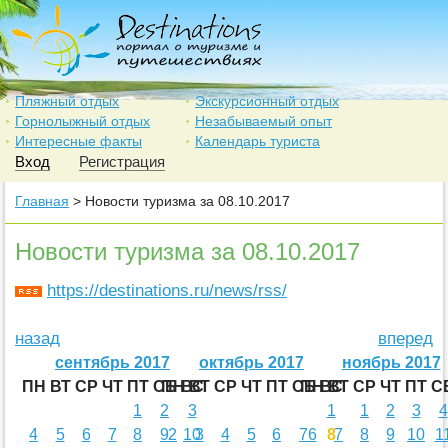
Пляжный отдых
Экскурсионный отдых
Горнолыжный отдых
Незабываемый опыт
Интересные факты
Календарь туриста
Вход
Регистрация
Главная
> Новости туризма за 08.10.2017
Новости туризма за 08.10.2017
https://destinations.ru/news/rss/
назад
вперед
сентябрь 2017
октябрь 2017
ноябрь 2017
ПН
ВТ
СР
ЧТ
ПТ
СБ
ПН
ВС
ВТ
СР
ЧТ
ПТ
СБ
ПН
ВС
ВТ
СР
ЧТ
ПТ
С
1
2
3
1
1
2
3
4
4
5
6
7
8
9
2
10
3
4
5
6
7
6
8
7
8
9
10
1