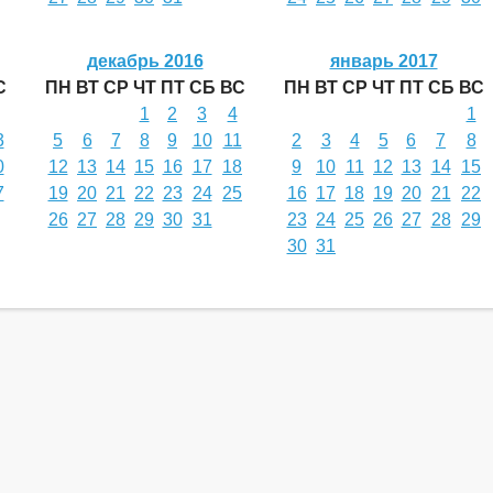
декабрь 2016
январь 2017
С
ПН
ВТ
СР
ЧТ
ПТ
СБ
ВС
ПН
ВТ
СР
ЧТ
ПТ
СБ
ВС
1
2
3
4
1
3
5
6
7
8
9
10
11
2
3
4
5
6
7
8
0
12
13
14
15
16
17
18
9
10
11
12
13
14
15
7
19
20
21
22
23
24
25
16
17
18
19
20
21
22
26
27
28
29
30
31
23
24
25
26
27
28
29
30
31