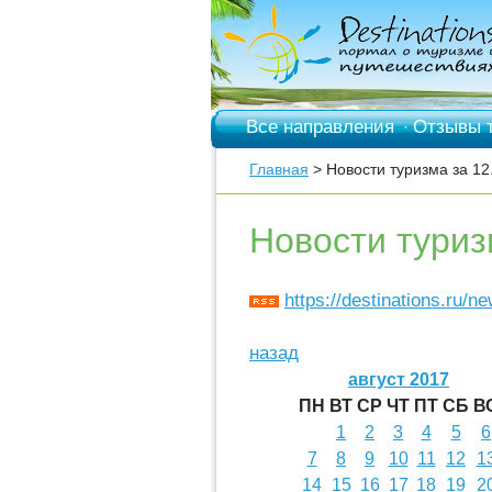
Все направления
Отзывы 
·
Главная
> Новости туризма за 12
Новости туриз
https://destinations.ru/n
назад
август 2017
ПН
ВТ
СР
ЧТ
ПТ
СБ
В
1
2
3
4
5
6
7
8
9
10
11
12
1
14
15
16
17
18
19
2