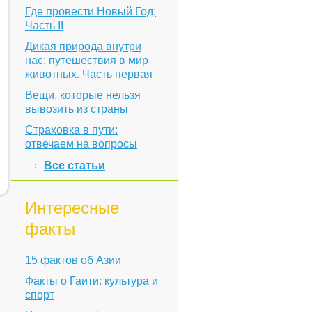
Где провести Новый Год:
Часть II
Дикая природа внутри
нас: путешествия в мир
животных. Часть первая
Вещи, которые нельзя
вывозить из страны
Страховка в пути:
отвечаем на вопросы
Все статьи
Интересные
факты
15 фактов об Азии
Факты о Гаити: культура и
спорт