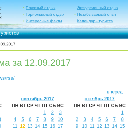
Пляжный отдых
Экскурсионный отдых
Горнолыжный отдых
Незабываемый опыт
Интересные факты
Календарь туриста
туристов
·
.09.2017
ма за 12.09.2017
ews/rss/
вперед
сентябрь 2017
октябрь 2017
С
ПН
ВТ
СР
ЧТ
ПТ
СБ
ВС
ПН
ВТ
СР
ЧТ
ПТ
СБ
ВС
1
2
3
1
3
4
5
6
7
8
9
10
2
3
4
5
6
7
8
0
11
12
13
14
15
16
17
9
10
11
12
13
14
15