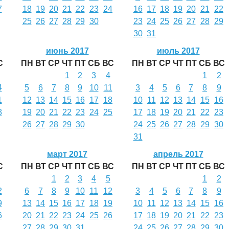
7
18
19
20
21
22
23
24
16
17
18
19
20
21
22
25
26
27
28
29
30
23
24
25
26
27
28
29
30
31
июнь 2017
июль 2017
С
ПН
ВТ
СР
ЧТ
ПТ
СБ
ВС
ПН
ВТ
СР
ЧТ
ПТ
СБ
ВС
1
2
3
4
1
2
4
5
6
7
8
9
10
11
3
4
5
6
7
8
9
1
12
13
14
15
16
17
18
10
11
12
13
14
15
16
8
19
20
21
22
23
24
25
17
18
19
20
21
22
23
26
27
28
29
30
24
25
26
27
28
29
30
31
март 2017
апрель 2017
С
ПН
ВТ
СР
ЧТ
ПТ
СБ
ВС
ПН
ВТ
СР
ЧТ
ПТ
СБ
ВС
1
2
3
4
5
1
2
2
6
7
8
9
10
11
12
3
4
5
6
7
8
9
9
13
14
15
16
17
18
19
10
11
12
13
14
15
16
6
20
21
22
23
24
25
26
17
18
19
20
21
22
23
27
28
29
30
31
24
25
26
27
28
29
30