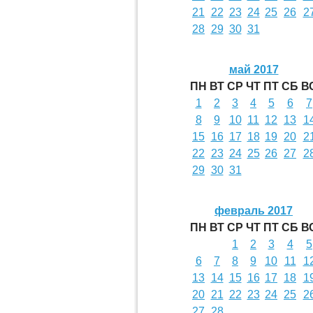
21
22
23
24
25
26
2
28
29
30
31
май 2017
ПН
ВТ
СР
ЧТ
ПТ
СБ
В
1
2
3
4
5
6
7
8
9
10
11
12
13
1
15
16
17
18
19
20
2
22
23
24
25
26
27
2
29
30
31
февраль 2017
ПН
ВТ
СР
ЧТ
ПТ
СБ
В
1
2
3
4
5
6
7
8
9
10
11
1
13
14
15
16
17
18
1
20
21
22
23
24
25
2
27
28