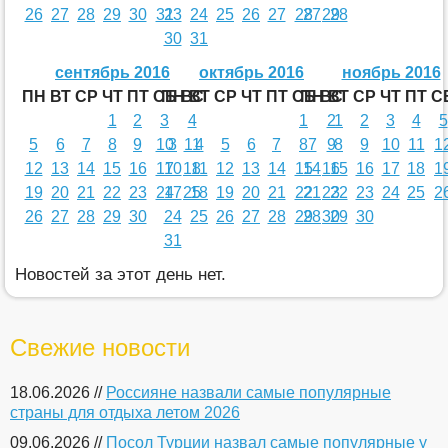
26
27
28
29
30
31
23
24
25
26
27
28
27
29
28
30
31
сентябрь 2016
октябрь 2016
ноябрь 2016
ПН
ВТ
СР
ЧТ
ПТ
СБ
ПН
ВС
ВТ
СР
ЧТ
ПТ
СБ
ПН
ВС
ВТ
СР
ЧТ
ПТ
С
1
2
3
4
1
2
1
2
3
4
5
5
6
7
8
9
10
3
11
4
5
6
7
8
7
9
8
9
10
11
1
12
13
14
15
16
17
10
18
11
12
13
14
15
14
16
15
16
17
18
1
19
20
21
22
23
24
17
25
18
19
20
21
22
21
23
22
23
24
25
2
26
27
28
29
30
24
25
26
27
28
29
28
30
29
30
31
Новостей за этот день нет.
Свежие новости
18.06.2026 //
Россияне назвали самые популярные
страны для отдыха летом 2026
09.06.2026 //
Посол Турции назвал самые популярные у