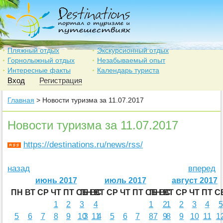
Пляжный отдых
Экскурсионный отдых
Горнолыжный отдых
Незабываемый опыт
Интересные факты
Календарь туриста
Вход
Регистрация
Главная
> Новости туризма за 11.07.2017
Новости туризма за 11.07.2017
https://destinations.ru/news/rss/
назад
вперед
июнь 2017
июль 2017
август 2017
ПН
ВТ
СР
ЧТ
ПТ
СБ
ПН
ВС
ВТ
СР
ЧТ
ПТ
СБ
ПН
ВС
ВТ
СР
ЧТ
ПТ
С
1
2
3
4
1
2
1
2
3
4
5
5
6
7
8
9
10
3
11
4
5
6
7
8
7
9
8
9
10
11
1