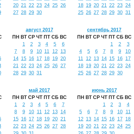
2
20
21
22
23
24
25
26
18
19
20
21
22
23
24
9
27
28
29
30
25
26
27
28
29
30
31
август 2017
сентябрь 2017
С
ПН
ВТ
СР
ЧТ
ПТ
СБ
ВС
ПН
ВТ
СР
ЧТ
ПТ
СБ
ВС
1
2
3
4
5
6
1
2
3
7
8
9
10
11
12
13
4
5
6
7
8
9
10
6
14
15
16
17
18
19
20
11
12
13
14
15
16
17
3
21
22
23
24
25
26
27
18
19
20
21
22
23
24
0
28
29
30
31
25
26
27
28
29
30
май 2017
июнь 2017
С
ПН
ВТ
СР
ЧТ
ПТ
СБ
ВС
ПН
ВТ
СР
ЧТ
ПТ
СБ
ВС
1
2
3
4
5
6
7
1
2
3
4
8
9
10
11
12
13
14
5
6
7
8
9
10
11
6
15
16
17
18
19
20
21
12
13
14
15
16
17
18
3
22
23
24
25
26
27
28
19
20
21
22
23
24
25
0
29
30
31
26
27
28
29
30