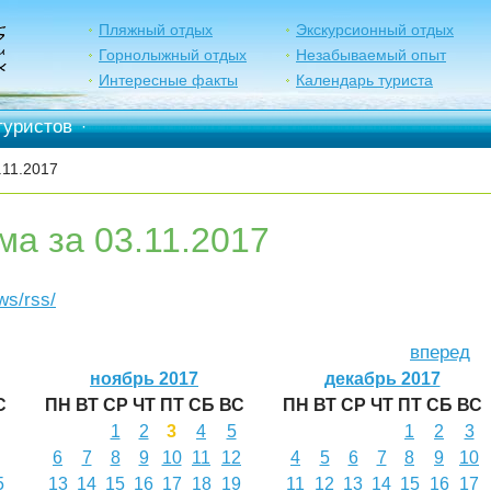
Пляжный отдых
Экскурсионный отдых
Горнолыжный отдых
Незабываемый опыт
Интересные факты
Календарь туриста
туристов
·
.11.2017
ма за 03.11.2017
ews/rss/
вперед
ноябрь 2017
декабрь 2017
С
ПН
ВТ
СР
ЧТ
ПТ
СБ
ВС
ПН
ВТ
СР
ЧТ
ПТ
СБ
ВС
1
2
3
4
5
1
2
3
6
7
8
9
10
11
12
4
5
6
7
8
9
10
5
13
14
15
16
17
18
19
11
12
13
14
15
16
17