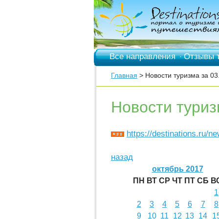
Все направления
Отзывы 
·
Главная
> Новости туризма за 03
Новости туриз
https://destinations.ru/n
назад
октябрь 2017
ПН
ВТ
СР
ЧТ
ПТ
СБ
В
1
2
3
4
5
6
7
8
9
10
11
12
13
14
1