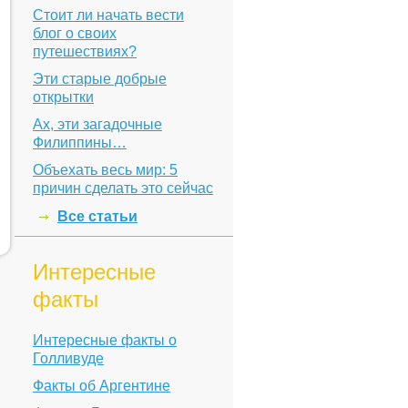
Стоит ли начать вести
блог о своих
путешествиях?
Эти старые добрые
открытки
Ах, эти загадочные
Филиппины…
Объехать весь мир: 5
причин сделать это сейчас
Все статьи
Интересные
факты
Интересные факты о
Голливуде
Факты об Аргентине