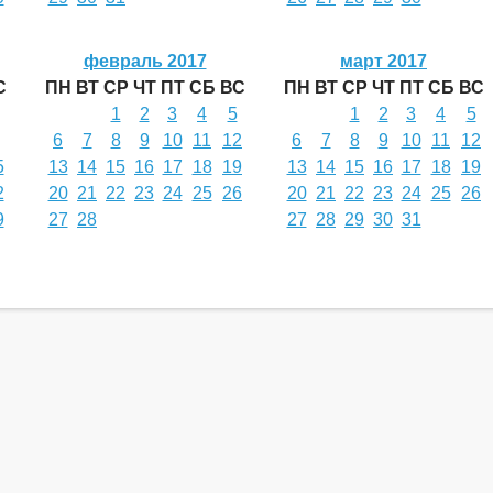
февраль 2017
март 2017
С
ПН
ВТ
СР
ЧТ
ПТ
СБ
ВС
ПН
ВТ
СР
ЧТ
ПТ
СБ
ВС
1
2
3
4
5
1
2
3
4
5
6
7
8
9
10
11
12
6
7
8
9
10
11
12
5
13
14
15
16
17
18
19
13
14
15
16
17
18
19
2
20
21
22
23
24
25
26
20
21
22
23
24
25
26
9
27
28
27
28
29
30
31