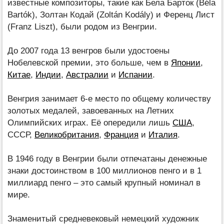
известные композиторы, такие как Бела Барток (Béla
Bartók), Золтан Кодай (Zoltán Kodály) и Ференц Лист
(Franz Liszt), были родом из Венгрии.
До 2007 года 13 венгров были удостоены
Нобелевской премии, это больше, чем в
Японии
,
Китае
,
Индии
,
Австралии
и
Испании
.
Венгрия занимает 6-е место по общему количеству
золотых медалей, завоеванных на Летних
Олимпийских играх. Её опередили лишь
США
,
СССР,
Великобритания
,
Франция
и
Италия
.
В 1946 году в Венгрии были отпечатаны денежные
знаки достоинством в 100 миллионов пенго и в 1
миллиард пенго – это самый крупный номинал в
мире.
Знаменитый средневековый немецкий художник