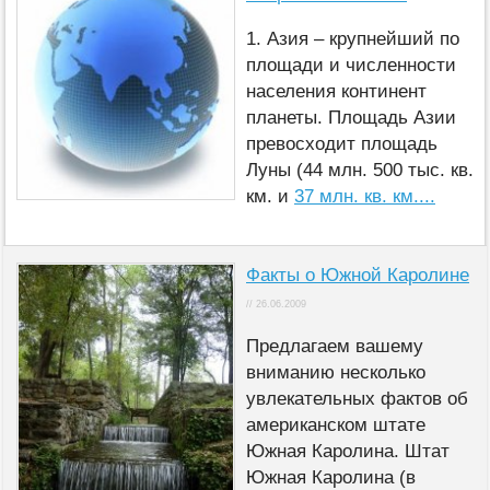
1. Азия – крупнейший по
площади и численности
населения континент
планеты. Площадь Азии
превосходит площадь
Луны (44 млн. 500 тыс. кв.
км. и
37 млн. кв. км....
Факты о Южной Каролине
// 26.06.2009
Предлагаем вашему
вниманию несколько
увлекательных фактов об
американском штате
Южная Каролина. Штат
Южная Каролина (в