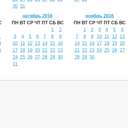
30
31
октябрь 2016
ноябрь 2016
С
ПН
ВТ
СР
ЧТ
ПТ
СБ
ВС
ПН
ВТ
СР
ЧТ
ПТ
СБ
ВС
1
2
1
2
3
4
5
6
1
3
4
5
6
7
8
9
7
8
9
10
11
12
13
8
10
11
12
13
14
15
16
14
15
16
17
18
19
20
5
17
18
19
20
21
22
23
21
22
23
24
25
26
27
24
25
26
27
28
29
30
28
29
30
31