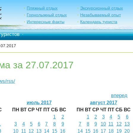
Пляжный отдых
Экскурсионный отдых
Горнолыжный отдых
Незабываемый опыт
Интересные факты
Календарь туриста
туристов
·
.07.2017
ма за 27.07.2017
ews/rss/
вперед
июль 2017
август 2017
С
ПН
ВТ
СР
ЧТ
ПТ
СБ
ВС
ПН
ВТ
СР
ЧТ
ПТ
СБ
ВС
1
2
1
2
3
4
5
6
1
3
4
5
6
7
8
9
7
8
9
10
11
12
13
8
10
11
12
13
14
15
16
14
15
16
17
18
19
20