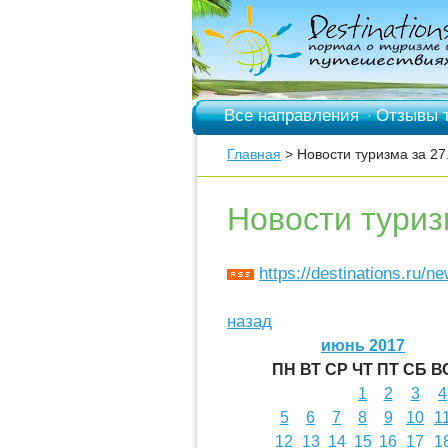
Все направления
Отзывы 
·
Главная
> Новости туризма за 27
Новости туриз
https://destinations.ru/n
назад
июнь 2017
ПН
ВТ
СР
ЧТ
ПТ
СБ
В
1
2
3
4
5
6
7
8
9
10
1
12
13
14
15
16
17
1