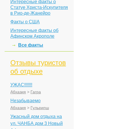
Интересные факты о
Статуе Христа-Искупителя
в Рио-де-Жанейро
Факты о США
Интересные факты об
Афинском Акрополе
Все факты
Отзывы туристов
об отдыхе
УЖАС!!!!!!!
Абхазия
>
Гагра
Незабываемо
Абхазия
>
Гульрипш
Ужасный дом отдыха на
ул. ЧАНБА дом 3 Новый