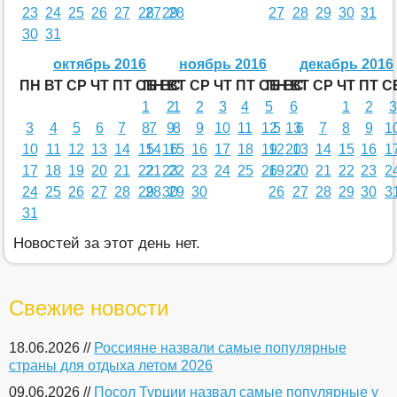
23
24
25
26
27
28
27
29
28
27
28
29
30
31
30
31
октябрь 2016
ноябрь 2016
декабрь 2016
ПН
ВТ
СР
ЧТ
ПТ
СБ
ПН
ВС
ВТ
СР
ЧТ
ПТ
СБ
ПН
ВС
ВТ
СР
ЧТ
ПТ
С
1
2
1
2
3
4
5
6
1
2
3
3
4
5
6
7
8
7
9
8
9
10
11
12
5
13
6
7
8
9
1
10
11
12
13
14
15
14
16
15
16
17
18
19
12
20
13
14
15
16
1
17
18
19
20
21
22
21
23
22
23
24
25
26
19
27
20
21
22
23
2
24
25
26
27
28
29
28
30
29
30
26
27
28
29
30
3
31
Новостей за этот день нет.
Свежие новости
18.06.2026 //
Россияне назвали самые популярные
страны для отдыха летом 2026
09.06.2026 //
Посол Турции назвал самые популярные у