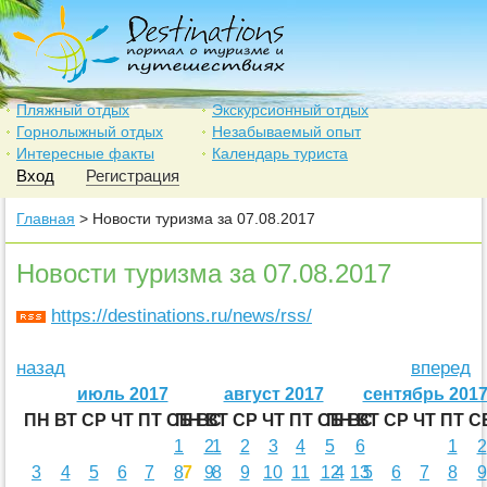
Пляжный отдых
Экскурсионный отдых
Горнолыжный отдых
Незабываемый опыт
Интересные факты
Календарь туриста
Вход
Регистрация
Главная
> Новости туризма за 07.08.2017
Новости туризма за 07.08.2017
https://destinations.ru/news/rss/
назад
вперед
июль 2017
август 2017
сентябрь 201
ПН
ВТ
СР
ЧТ
ПТ
СБ
ПН
ВС
ВТ
СР
ЧТ
ПТ
СБ
ПН
ВС
ВТ
СР
ЧТ
ПТ
С
1
2
1
2
3
4
5
6
1
2
3
4
5
6
7
8
7
9
8
9
10
11
12
4
13
5
6
7
8
9