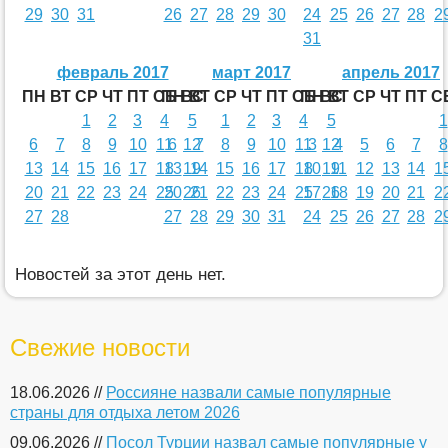
29
30
31
26
27
28
29
30
24
25
26
27
28
2
31
февраль 2017
март 2017
апрель 2017
ПН
ВТ
СР
ЧТ
ПТ
СБ
ПН
ВС
ВТ
СР
ЧТ
ПТ
СБ
ПН
ВС
ВТ
СР
ЧТ
ПТ
С
1
2
3
4
5
1
2
3
4
5
1
6
7
8
9
10
11
6
12
7
8
9
10
11
3
12
4
5
6
7
8
13
14
15
16
17
18
13
19
14
15
16
17
18
10
19
11
12
13
14
1
20
21
22
23
24
25
20
26
21
22
23
24
25
17
26
18
19
20
21
2
27
28
27
28
29
30
31
24
25
26
27
28
2
Новостей за этот день нет.
Свежие новости
18.06.2026 //
Россияне назвали самые популярные
страны для отдыха летом 2026
09.06.2026 //
Посол Турции назвал самые популярные у