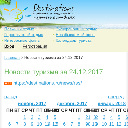
Пляжный отдых
Экскурсионный отдых
Горнолыжный отдых
Незабываемый опыт
Интересные факты
Календарь туриста
Вход
Регистрация
Главная
> Новости туризма за 24.12.2017
Новости туризма за 24.12.2017
https://destinations.ru/news/rss/
назад
вперед
ноябрь 2017
декабрь 2017
январь 2018
ПН
ВТ
СР
ЧТ
ПТ
СБ
ПН
ВС
ВТ
СР
ЧТ
ПТ
СБ
ПН
ВС
ВТ
СР
ЧТ
ПТ
С
1
2
3
4
5
1
2
1
3
2
3
4
5
6
6
7
8
9
10
11
4
12
5
6
7
8
9
8
10
9
10
11
12
1