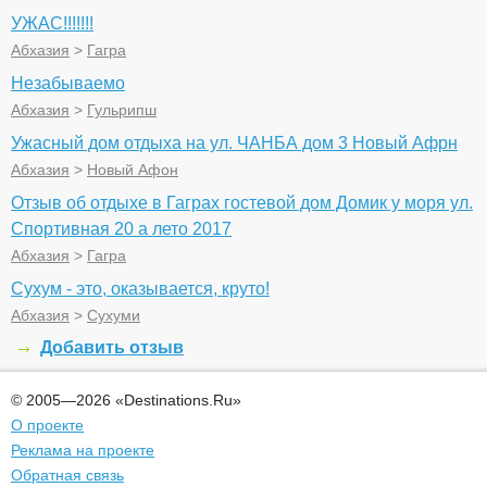
УЖАС!!!!!!!
Абхазия
>
Гагра
Незабываемо
Абхазия
>
Гульрипш
Ужасный дом отдыха на ул. ЧАНБА дом 3 Новый Афрн
Абхазия
>
Новый Афон
Отзыв об отдыхе в Гаграх гостевой дом Домик у моря ул.
Спортивная 20 а лето 2017
Абхазия
>
Гагра
Сухум - это, оказывается, круто!
Абхазия
>
Сухуми
Добавить отзыв
© 2005—2026 «Destinations.Ru»
О проекте
Реклама на проекте
Обратная связь