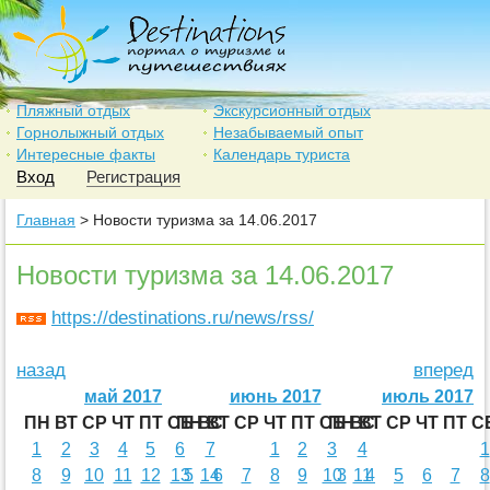
Пляжный отдых
Экскурсионный отдых
Горнолыжный отдых
Незабываемый опыт
Интересные факты
Календарь туриста
Вход
Регистрация
Главная
> Новости туризма за 14.06.2017
Новости туризма за 14.06.2017
https://destinations.ru/news/rss/
назад
вперед
май 2017
июнь 2017
июль 2017
ПН
ВТ
СР
ЧТ
ПТ
СБ
ПН
ВС
ВТ
СР
ЧТ
ПТ
СБ
ПН
ВС
ВТ
СР
ЧТ
ПТ
С
1
2
3
4
5
6
7
1
2
3
4
1
8
9
10
11
12
13
5
14
6
7
8
9
10
3
11
4
5
6
7
8