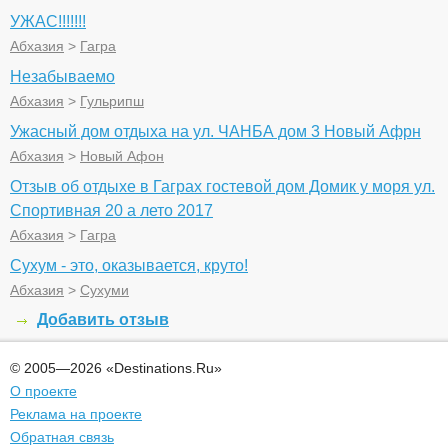
УЖАС!!!!!!!
Абхазия
>
Гагра
Незабываемо
Абхазия
>
Гульрипш
Ужасный дом отдыха на ул. ЧАНБА дом 3 Новый Афрн
Абхазия
>
Новый Афон
Отзыв об отдыхе в Гаграх гостевой дом Домик у моря ул.
Спортивная 20 а лето 2017
Абхазия
>
Гагра
Сухум - это, оказывается, круто!
Абхазия
>
Сухуми
Добавить отзыв
© 2005—2026 «Destinations.Ru»
О проекте
Реклама на проекте
Обратная связь