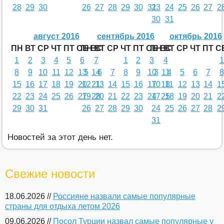
28
29
30
26
27
28
29
30
31
23
24
25
26
27
2
30
31
август 2016
сентябрь 2016
октябрь 2016
ПН
ВТ
СР
ЧТ
ПТ
СБ
ПН
ВС
ВТ
СР
ЧТ
ПТ
СБ
ПН
ВС
ВТ
СР
ЧТ
ПТ
С
1
2
3
4
5
6
7
1
2
3
4
1
8
9
10
11
12
13
5
14
6
7
8
9
10
3
11
4
5
6
7
8
15
16
17
18
19
20
12
21
13
14
15
16
17
10
18
11
12
13
14
1
22
23
24
25
26
27
19
28
20
21
22
23
24
17
25
18
19
20
21
2
29
30
31
26
27
28
29
30
24
25
26
27
28
2
31
Новостей за этот день нет.
Свежие новости
18.06.2026 //
Россияне назвали самые популярные
страны для отдыха летом 2026
09.06.2026 //
Посол Турции назвал самые популярные у