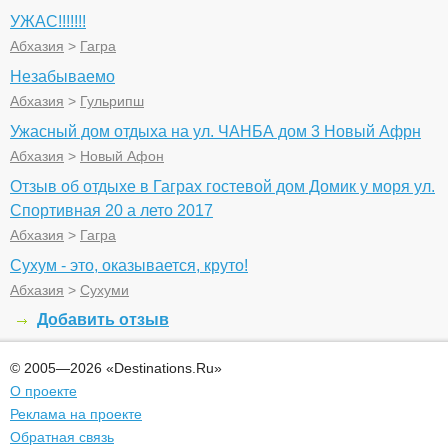
УЖАС!!!!!!!
Абхазия
>
Гагра
Незабываемо
Абхазия
>
Гульрипш
Ужасный дом отдыха на ул. ЧАНБА дом 3 Новый Афрн
Абхазия
>
Новый Афон
Отзыв об отдыхе в Гаграх гостевой дом Домик у моря ул.
Спортивная 20 а лето 2017
Абхазия
>
Гагра
Сухум - это, оказывается, круто!
Абхазия
>
Сухуми
Добавить отзыв
© 2005—2026 «Destinations.Ru»
О проекте
Реклама на проекте
Обратная связь