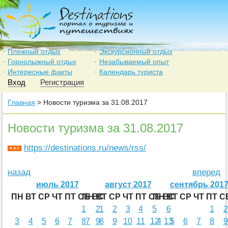
Пляжный отдых
Экскурсионный отдых
Горнолыжный отдых
Незабываемый опыт
Интересные факты
Календарь туриста
Вход
Регистрация
Главная
> Новости туризма за 31.08.2017
Новости туризма за 31.08.2017
https://destinations.ru/news/rss/
назад
вперед
июль 2017
август 2017
сентябрь 201
ПН
ВТ
СР
ЧТ
ПТ
СБ
ПН
ВС
ВТ
СР
ЧТ
ПТ
СБ
ПН
ВС
ВТ
СР
ЧТ
ПТ
С
1
2
1
2
3
4
5
6
1
2
3
4
5
6
7
8
7
9
8
9
10
11
12
4
13
5
6
7
8
9