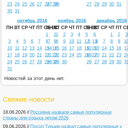
23
24
25
26
27
28
27
29
28
27
28
29
30
31
30
31
октябрь 2016
ноябрь 2016
декабрь 2016
ПН
ВТ
СР
ЧТ
ПТ
СБ
ПН
ВС
ВТ
СР
ЧТ
ПТ
СБ
ПН
ВС
ВТ
СР
ЧТ
ПТ
С
1
2
1
2
3
4
5
6
1
2
3
3
4
5
6
7
8
7
9
8
9
10
11
12
5
13
6
7
8
9
1
10
11
12
13
14
15
14
16
15
16
17
18
19
12
20
13
14
15
16
1
17
18
19
20
21
22
21
23
22
23
24
25
26
19
27
20
21
22
23
2
24
25
26
27
28
29
28
30
29
30
26
27
28
29
30
3
31
Новостей за этот день нет.
Свежие новости
18.06.2026 //
Россияне назвали самые популярные
страны для отдыха летом 2026
09.06.2026 //
Посол Турции назвал самые популярные у