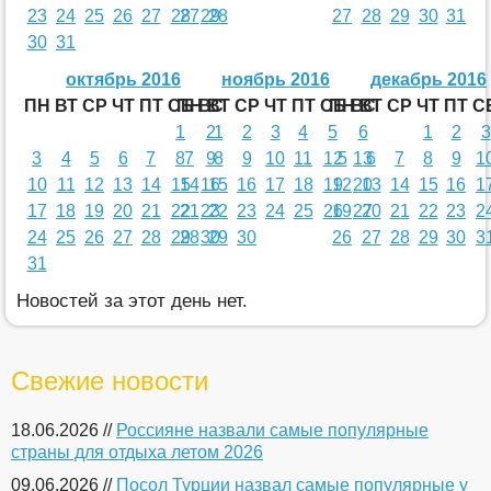
23
24
25
26
27
28
27
29
28
27
28
29
30
31
30
31
октябрь 2016
ноябрь 2016
декабрь 2016
ПН
ВТ
СР
ЧТ
ПТ
СБ
ПН
ВС
ВТ
СР
ЧТ
ПТ
СБ
ПН
ВС
ВТ
СР
ЧТ
ПТ
С
1
2
1
2
3
4
5
6
1
2
3
3
4
5
6
7
8
7
9
8
9
10
11
12
5
13
6
7
8
9
1
10
11
12
13
14
15
14
16
15
16
17
18
19
12
20
13
14
15
16
1
17
18
19
20
21
22
21
23
22
23
24
25
26
19
27
20
21
22
23
2
24
25
26
27
28
29
28
30
29
30
26
27
28
29
30
3
31
Новостей за этот день нет.
Свежие новости
18.06.2026 //
Россияне назвали самые популярные
страны для отдыха летом 2026
09.06.2026 //
Посол Турции назвал самые популярные у