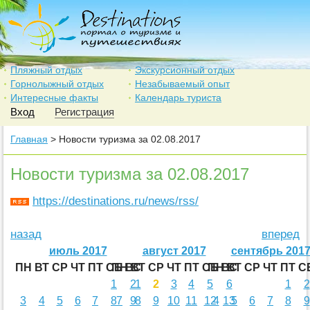
Пляжный отдых
Экскурсионный отдых
Горнолыжный отдых
Незабываемый опыт
Интересные факты
Календарь туриста
Вход
Регистрация
Главная
> Новости туризма за 02.08.2017
Новости туризма за 02.08.2017
https://destinations.ru/news/rss/
назад
вперед
июль 2017
август 2017
сентябрь 201
ПН
ВТ
СР
ЧТ
ПТ
СБ
ПН
ВС
ВТ
СР
ЧТ
ПТ
СБ
ПН
ВС
ВТ
СР
ЧТ
ПТ
С
1
2
1
2
3
4
5
6
1
2
3
4
5
6
7
8
7
9
8
9
10
11
12
4
13
5
6
7
8
9