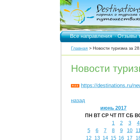
Все направления
Отзывы 
·
Главная
> Новости туризма за 28
Новости туриз
https://destinations.ru/n
назад
июнь 2017
ПН
ВТ
СР
ЧТ
ПТ
СБ
В
1
2
3
4
5
6
7
8
9
10
1
12
13
14
15
16
17
1