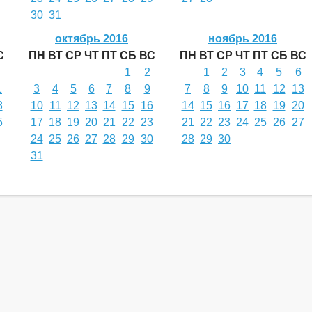
30
31
октябрь 2016
ноябрь 2016
С
ПН
ВТ
СР
ЧТ
ПТ
СБ
ВС
ПН
ВТ
СР
ЧТ
ПТ
СБ
ВС
1
2
1
2
3
4
5
6
1
3
4
5
6
7
8
9
7
8
9
10
11
12
13
8
10
11
12
13
14
15
16
14
15
16
17
18
19
20
5
17
18
19
20
21
22
23
21
22
23
24
25
26
27
24
25
26
27
28
29
30
28
29
30
31