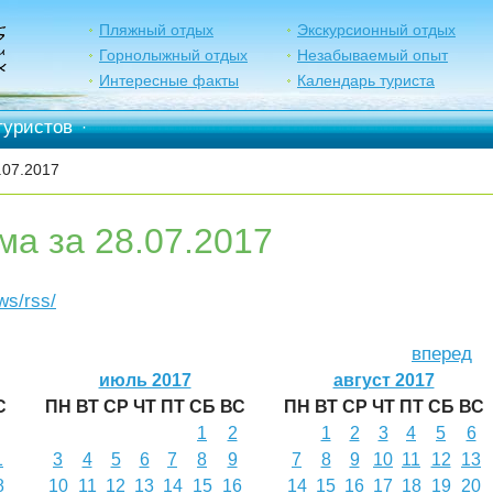
Пляжный отдых
Экскурсионный отдых
Горнолыжный отдых
Незабываемый опыт
Интересные факты
Календарь туриста
туристов
·
.07.2017
ма за 28.07.2017
ews/rss/
вперед
июль 2017
август 2017
С
ПН
ВТ
СР
ЧТ
ПТ
СБ
ВС
ПН
ВТ
СР
ЧТ
ПТ
СБ
ВС
1
2
1
2
3
4
5
6
1
3
4
5
6
7
8
9
7
8
9
10
11
12
13
8
10
11
12
13
14
15
16
14
15
16
17
18
19
20