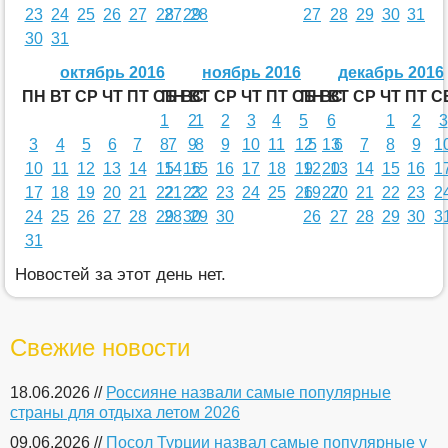
23
24
25
26
27
28
27
29
28
27
28
29
30
31
30
31
октябрь 2016
ноябрь 2016
декабрь 2016
ПН
ВТ
СР
ЧТ
ПТ
СБ
ПН
ВС
ВТ
СР
ЧТ
ПТ
СБ
ПН
ВС
ВТ
СР
ЧТ
ПТ
С
1
2
1
2
3
4
5
6
1
2
3
3
4
5
6
7
8
7
9
8
9
10
11
12
5
13
6
7
8
9
1
10
11
12
13
14
15
14
16
15
16
17
18
19
12
20
13
14
15
16
1
17
18
19
20
21
22
21
23
22
23
24
25
26
19
27
20
21
22
23
2
24
25
26
27
28
29
28
30
29
30
26
27
28
29
30
3
31
Новостей за этот день нет.
Свежие новости
18.06.2026 //
Россияне назвали самые популярные
страны для отдыха летом 2026
09.06.2026 //
Посол Турции назвал самые популярные у