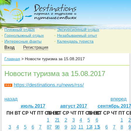
Пляжный отдых
Экскурсионный отдых
Горнолыжный отдых
Незабываемый опыт
Интересные факты
Календарь туриста
Вход
Регистрация
Главная
> Новости туризма за 15.08.2017
Новости туризма за 15.08.2017
https://destinations.ru/news/rss/
назад
вперед
июль 2017
август 2017
сентябрь 201
ПН
ВТ
СР
ЧТ
ПТ
СБ
ПН
ВС
ВТ
СР
ЧТ
ПТ
СБ
ПН
ВС
ВТ
СР
ЧТ
ПТ
С
1
2
1
2
3
4
5
6
1
2
3
4
5
6
7
8
7
9
8
9
10
11
12
4
13
5
6
7
8
9