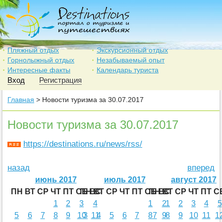
Пляжный отдых
Экскурсионный отдых
Горнолыжный отдых
Незабываемый опыт
Интересные факты
Календарь туриста
Вход
Регистрация
Главная
> Новости туризма за 30.07.2017
Новости туризма за 30.07.2017
https://destinations.ru/news/rss/
назад
вперед
июнь 2017
июль 2017
август 2017
ПН
ВТ
СР
ЧТ
ПТ
СБ
ПН
ВС
ВТ
СР
ЧТ
ПТ
СБ
ПН
ВС
ВТ
СР
ЧТ
ПТ
С
1
2
3
4
1
2
1
2
3
4
5
5
6
7
8
9
10
3
11
4
5
6
7
8
7
9
8
9
10
11
1