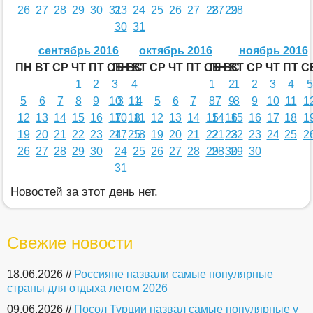
26
27
28
29
30
31
23
24
25
26
27
28
27
29
28
30
31
сентябрь 2016
октябрь 2016
ноябрь 2016
ПН
ВТ
СР
ЧТ
ПТ
СБ
ПН
ВС
ВТ
СР
ЧТ
ПТ
СБ
ПН
ВС
ВТ
СР
ЧТ
ПТ
С
1
2
3
4
1
2
1
2
3
4
5
5
6
7
8
9
10
3
11
4
5
6
7
8
7
9
8
9
10
11
1
12
13
14
15
16
17
10
18
11
12
13
14
15
14
16
15
16
17
18
1
19
20
21
22
23
24
17
25
18
19
20
21
22
21
23
22
23
24
25
2
26
27
28
29
30
24
25
26
27
28
29
28
30
29
30
31
Новостей за этот день нет.
Свежие новости
18.06.2026 //
Россияне назвали самые популярные
страны для отдыха летом 2026
09.06.2026 //
Посол Турции назвал самые популярные у