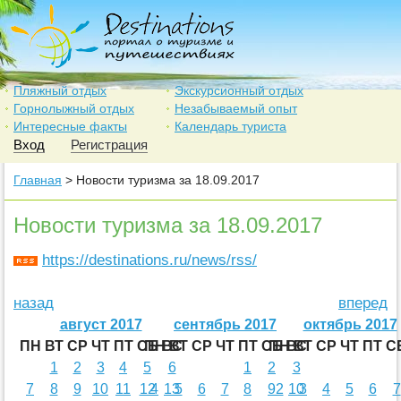
Пляжный отдых
Экскурсионный отдых
Горнолыжный отдых
Незабываемый опыт
Интересные факты
Календарь туриста
Вход
Регистрация
Главная
> Новости туризма за 18.09.2017
Новости туризма за 18.09.2017
https://destinations.ru/news/rss/
назад
вперед
август 2017
сентябрь 2017
октябрь 2017
ПН
ВТ
СР
ЧТ
ПТ
СБ
ПН
ВС
ВТ
СР
ЧТ
ПТ
СБ
ПН
ВС
ВТ
СР
ЧТ
ПТ
С
1
2
3
4
5
6
1
2
3
7
8
9
10
11
12
4
13
5
6
7
8
9
2
10
3
4
5
6
7