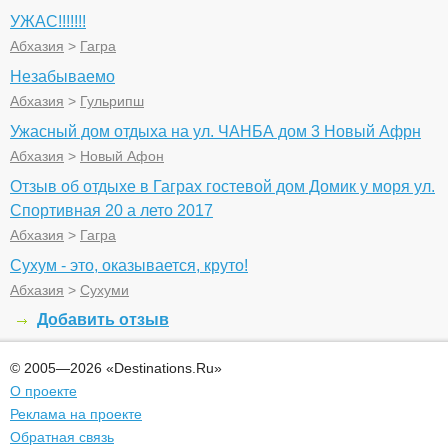
УЖАС!!!!!!!
Абхазия
>
Гагра
Незабываемо
Абхазия
>
Гульрипш
Ужасный дом отдыха на ул. ЧАНБА дом 3 Новый Афрн
Абхазия
>
Новый Афон
Отзыв об отдыхе в Гаграх гостевой дом Домик у моря ул.
Спортивная 20 а лето 2017
Абхазия
>
Гагра
Сухум - это, оказывается, круто!
Абхазия
>
Сухуми
Добавить отзыв
© 2005—2026 «Destinations.Ru»
О проекте
Реклама на проекте
Обратная связь