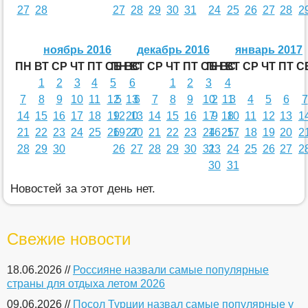
27
28
27
28
29
30
31
24
25
26
27
28
2
ноябрь 2016
декабрь 2016
январь 2017
ПН
ВТ
СР
ЧТ
ПТ
СБ
ПН
ВС
ВТ
СР
ЧТ
ПТ
СБ
ПН
ВС
ВТ
СР
ЧТ
ПТ
С
1
2
3
4
5
6
1
2
3
4
7
8
9
10
11
12
5
13
6
7
8
9
10
2
11
3
4
5
6
7
14
15
16
17
18
19
12
20
13
14
15
16
17
9
18
10
11
12
13
1
21
22
23
24
25
26
19
27
20
21
22
23
24
16
25
17
18
19
20
2
28
29
30
26
27
28
29
30
31
23
24
25
26
27
2
30
31
Новостей за этот день нет.
Свежие новости
18.06.2026 //
Россияне назвали самые популярные
страны для отдыха летом 2026
09.06.2026 //
Посол Турции назвал самые популярные у