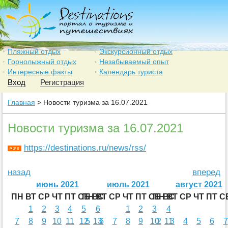
Пляжный отдых
Экскурсионный отдых
Горнолыжный отдых
Незабываемый опыт
Интересные факты
Календарь туриста
Вход
Регистрация
Главная
> Новости туризма за 16.07.2021
Новости туризма за 16.07.2021
https://destinations.ru/news/rss/
назад
вперед
июнь 2021
июль 2021
август 2021
ПН
ВТ
СР
ЧТ
ПТ
СБ
ПН
ВС
ВТ
СР
ЧТ
ПТ
СБ
ПН
ВС
ВТ
СР
ЧТ
ПТ
С
1
2
3
4
5
6
1
2
3
4
7
8
9
10
11
12
5
13
6
7
8
9
10
2
11
3
4
5
6
7