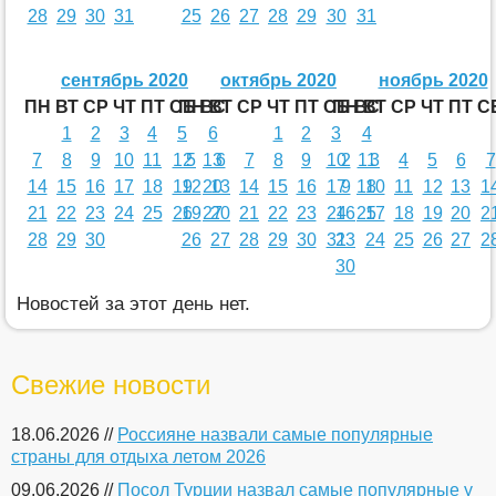
28
29
30
31
25
26
27
28
29
30
31
сентябрь 2020
октябрь 2020
ноябрь 2020
ПН
ВТ
СР
ЧТ
ПТ
СБ
ПН
ВС
ВТ
СР
ЧТ
ПТ
СБ
ПН
ВС
ВТ
СР
ЧТ
ПТ
С
1
2
3
4
5
6
1
2
3
4
7
8
9
10
11
12
5
13
6
7
8
9
10
2
11
3
4
5
6
7
14
15
16
17
18
19
12
20
13
14
15
16
17
9
18
10
11
12
13
1
21
22
23
24
25
26
19
27
20
21
22
23
24
16
25
17
18
19
20
2
28
29
30
26
27
28
29
30
31
23
24
25
26
27
2
30
Новостей за этот день нет.
Свежие новости
18.06.2026 //
Россияне назвали самые популярные
страны для отдыха летом 2026
09.06.2026 //
Посол Турции назвал самые популярные у