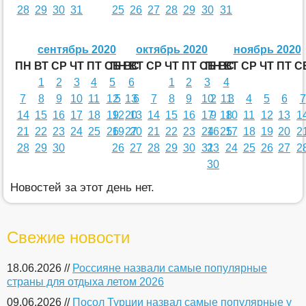
28
29
30
31
25
26
27
28
29
30
31
сентябрь 2020
октябрь 2020
ноябрь 2020
ПН
ВТ
СР
ЧТ
ПТ
СБ
ПН
ВС
ВТ
СР
ЧТ
ПТ
СБ
ПН
ВС
ВТ
СР
ЧТ
ПТ
С
1
2
3
4
5
6
1
2
3
4
7
8
9
10
11
12
5
13
6
7
8
9
10
2
11
3
4
5
6
7
14
15
16
17
18
19
12
20
13
14
15
16
17
9
18
10
11
12
13
1
21
22
23
24
25
26
19
27
20
21
22
23
24
16
25
17
18
19
20
2
28
29
30
26
27
28
29
30
31
23
24
25
26
27
2
30
Новостей за этот день нет.
Свежие новости
18.06.2026 //
Россияне назвали самые популярные
страны для отдыха летом 2026
09.06.2026 //
Посол Турции назвал самые популярные у