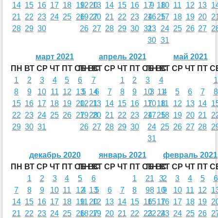
14
15
16
17
18
19
12
20
13
14
15
16
17
9
18
10
11
12
13
1
21
22
23
24
25
26
19
27
20
21
22
23
24
16
25
17
18
19
20
2
28
29
30
26
27
28
29
30
31
23
24
25
26
27
2
30
31
март 2021
апрель 2021
май 2021
ПН
ВТ
СР
ЧТ
ПТ
СБ
ПН
ВС
ВТ
СР
ЧТ
ПТ
СБ
ПН
ВС
ВТ
СР
ЧТ
ПТ
С
1
2
3
4
5
6
7
1
2
3
4
1
8
9
10
11
12
13
5
14
6
7
8
9
10
3
11
4
5
6
7
8
15
16
17
18
19
20
12
21
13
14
15
16
17
10
18
11
12
13
14
1
22
23
24
25
26
27
19
28
20
21
22
23
24
17
25
18
19
20
21
2
29
30
31
26
27
28
29
30
24
25
26
27
28
2
31
декабрь 2020
январь 2021
февраль 2021
ПН
ВТ
СР
ЧТ
ПТ
СБ
ПН
ВС
ВТ
СР
ЧТ
ПТ
СБ
ПН
ВС
ВТ
СР
ЧТ
ПТ
С
1
2
3
4
5
6
1
2
1
3
2
3
4
5
6
7
8
9
10
11
12
4
13
5
6
7
8
9
8
10
9
10
11
12
1
14
15
16
17
18
19
11
20
12
13
14
15
16
15
17
16
17
18
19
2
21
22
23
24
25
26
18
27
19
20
21
22
23
22
24
23
24
25
26
2