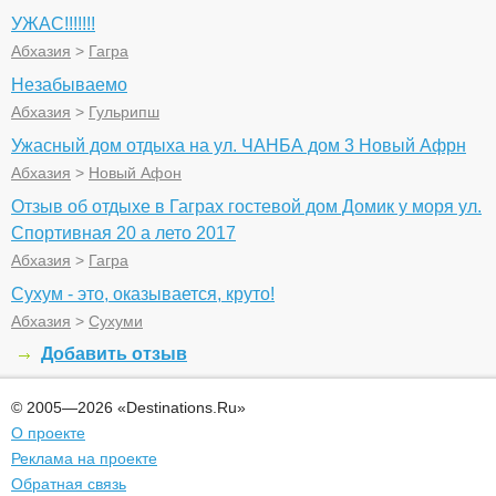
УЖАС!!!!!!!
Абхазия
>
Гагра
Незабываемо
Абхазия
>
Гульрипш
Ужасный дом отдыха на ул. ЧАНБА дом 3 Новый Афрн
Абхазия
>
Новый Афон
Отзыв об отдыхе в Гаграх гостевой дом Домик у моря ул.
Спортивная 20 а лето 2017
Абхазия
>
Гагра
Сухум - это, оказывается, круто!
Абхазия
>
Сухуми
Добавить отзыв
© 2005—2026 «Destinations.Ru»
О проекте
Реклама на проекте
Обратная связь