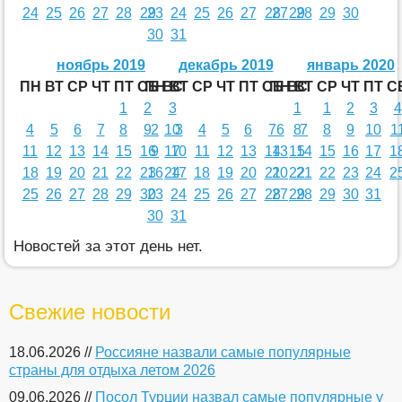
24
25
26
27
28
29
23
24
25
26
27
28
27
29
28
29
30
30
31
ноябрь 2019
декабрь 2019
январь 2020
ПН
ВТ
СР
ЧТ
ПТ
СБ
ПН
ВС
ВТ
СР
ЧТ
ПТ
СБ
ПН
ВС
ВТ
СР
ЧТ
ПТ
С
1
2
3
1
1
2
3
4
4
5
6
7
8
9
2
10
3
4
5
6
7
6
8
7
8
9
10
1
11
12
13
14
15
16
9
17
10
11
12
13
14
13
15
14
15
16
17
1
18
19
20
21
22
23
16
24
17
18
19
20
21
20
22
21
22
23
24
2
25
26
27
28
29
30
23
24
25
26
27
28
27
29
28
29
30
31
30
31
Новостей за этот день нет.
Свежие новости
18.06.2026 //
Россияне назвали самые популярные
страны для отдыха летом 2026
09.06.2026 //
Посол Турции назвал самые популярные у