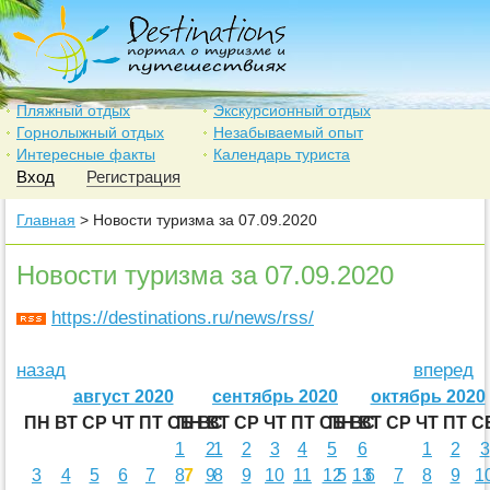
Пляжный отдых
Экскурсионный отдых
Горнолыжный отдых
Незабываемый опыт
Интересные факты
Календарь туриста
Вход
Регистрация
Главная
> Новости туризма за 07.09.2020
Новости туризма за 07.09.2020
https://destinations.ru/news/rss/
назад
вперед
август 2020
сентябрь 2020
октябрь 2020
ПН
ВТ
СР
ЧТ
ПТ
СБ
ПН
ВС
ВТ
СР
ЧТ
ПТ
СБ
ПН
ВС
ВТ
СР
ЧТ
ПТ
С
1
2
1
2
3
4
5
6
1
2
3
3
4
5
6
7
8
7
9
8
9
10
11
12
5
13
6
7
8
9
1