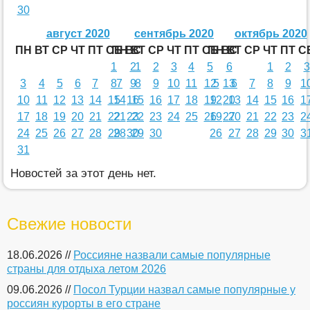
30
август 2020
сентябрь 2020
октябрь 2020
ПН
ВТ
СР
ЧТ
ПТ
СБ
ПН
ВС
ВТ
СР
ЧТ
ПТ
СБ
ПН
ВС
ВТ
СР
ЧТ
ПТ
С
1
2
1
2
3
4
5
6
1
2
3
3
4
5
6
7
8
7
9
8
9
10
11
12
5
13
6
7
8
9
1
10
11
12
13
14
15
14
16
15
16
17
18
19
12
20
13
14
15
16
1
17
18
19
20
21
22
21
23
22
23
24
25
26
19
27
20
21
22
23
2
24
25
26
27
28
29
28
30
29
30
26
27
28
29
30
3
31
Новостей за этот день нет.
Свежие новости
18.06.2026 //
Россияне назвали самые популярные
страны для отдыха летом 2026
09.06.2026 //
Посол Турции назвал самые популярные у
россиян курорты в его стране