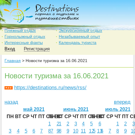
Пляжный отдых
Экскурсионный отдых
Горнолыжный отдых
Незабываемый опыт
Интересные факты
Календарь туриста
Вход
Регистрация
Главная
> Новости туризма за 16.06.2021
Новости туризма за 16.06.2021
https://destinations.ru/news/rss/
назад
вперед
май 2021
июнь 2021
июль 2021
ПН
ВТ
СР
ЧТ
ПТ
СБ
ПН
ВС
ВТ
СР
ЧТ
ПТ
СБ
ПН
ВС
ВТ
СР
ЧТ
ПТ
С
1
2
1
2
3
4
5
6
1
2
3
3
4
5
6
7
8
7
9
8
9
10
11
12
5
13
6
7
8
9
1