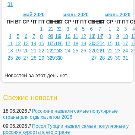
31
май 2020
июнь 2020
июль 2020
ПН
ВТ
СР
ЧТ
ПТ
СБ
ПН
ВС
ВТ
СР
ЧТ
ПТ
СБ
ПН
ВС
ВТ
СР
ЧТ
ПТ
С
1
2
1
3
2
3
4
5
6
7
1
2
3
4
4
5
6
7
8
9
8
10
9
10
11
12
13
6
14
7
8
9
10
1
11
12
13
14
15
16
15
17
16
17
18
19
20
13
21
14
15
16
17
1
18
19
20
21
22
23
22
24
23
24
25
26
27
20
28
21
22
23
24
2
25
26
27
28
29
30
29
31
30
27
28
29
30
31
Новостей за этот день нет.
Свежие новости
18.06.2026 //
Россияне назвали самые популярные
страны для отдыха летом 2026
09.06.2026 //
Посол Турции назвал самые популярные у
россиян курорты в его стране