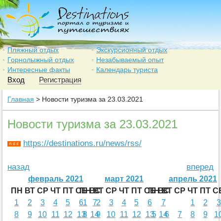
Пляжный отдых
Экскурсионный отдых
Горнолыжный отдых
Незабываемый опыт
Интересные факты
Календарь туриста
Вход
Регистрация
Главная
> Новости туризма за 23.03.2021
Новости туризма за 23.03.2021
https://destinations.ru/news/rss/
назад
вперед
февраль 2021
март 2021
апрель 2021
ПН
ВТ
СР
ЧТ
ПТ
СБ
ПН
ВС
ВТ
СР
ЧТ
ПТ
СБ
ПН
ВС
ВТ
СР
ЧТ
ПТ
С
1
2
3
4
5
6
1
7
2
3
4
5
6
7
1
2
3
8
9
10
11
12
13
8
14
9
10
11
12
13
5
14
6
7
8
9
1