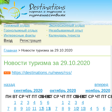
Пляжный отдых
Экскурсионный отдых
Горнолыжный отдых
Незабываемый опыт
Интересные факты
Календарь туриста
Вход
Регистрация
Главная
> Новости туризма за 29.10.2020
Новости туризма за 29.10.2020
https://destinations.ru/news/rss/
назад
вперед
сентябрь 2020
октябрь 2020
ноябрь 2020
ПН
ВТ
СР
ЧТ
ПТ
СБ
ПН
ВС
ВТ
СР
ЧТ
ПТ
СБ
ПН
ВС
ВТ
СР
ЧТ
ПТ
С
1
2
3
4
5
6
1
2
3
4
7
8
9
10
11
12
5
13
6
7
8
9
10
2
11
3
4
5
6
7