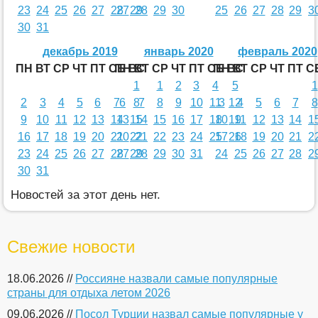
23
24
25
26
27
28
27
29
28
29
30
25
26
27
28
29
3
30
31
декабрь 2019
январь 2020
февраль 2020
ПН
ВТ
СР
ЧТ
ПТ
СБ
ПН
ВС
ВТ
СР
ЧТ
ПТ
СБ
ПН
ВС
ВТ
СР
ЧТ
ПТ
С
1
1
2
3
4
5
1
2
3
4
5
6
7
6
8
7
8
9
10
11
3
12
4
5
6
7
8
9
10
11
12
13
14
13
15
14
15
16
17
18
10
19
11
12
13
14
1
16
17
18
19
20
21
20
22
21
22
23
24
25
17
26
18
19
20
21
2
23
24
25
26
27
28
27
29
28
29
30
31
24
25
26
27
28
2
30
31
Новостей за этот день нет.
Свежие новости
18.06.2026 //
Россияне назвали самые популярные
страны для отдыха летом 2026
09.06.2026 //
Посол Турции назвал самые популярные у