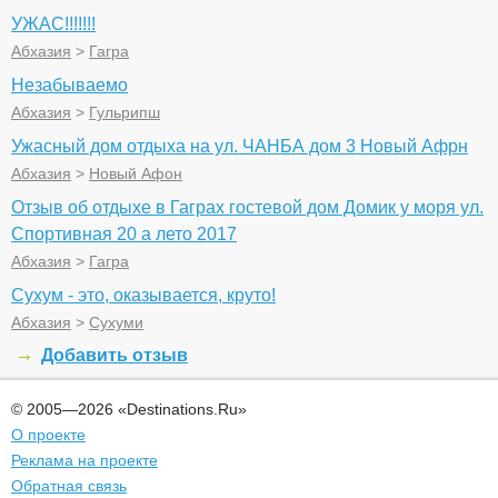
УЖАС!!!!!!!
Абхазия
>
Гагра
Незабываемо
Абхазия
>
Гульрипш
Ужасный дом отдыха на ул. ЧАНБА дом 3 Новый Афрн
Абхазия
>
Новый Афон
Отзыв об отдыхе в Гаграх гостевой дом Домик у моря ул.
Спортивная 20 а лето 2017
Абхазия
>
Гагра
Сухум - это, оказывается, круто!
Абхазия
>
Сухуми
Добавить отзыв
© 2005—2026 «Destinations.Ru»
О проекте
Реклама на проекте
Обратная связь