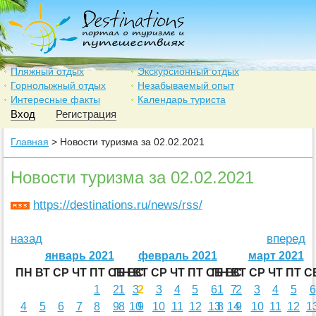
Пляжный отдых
Экскурсионный отдых
Горнолыжный отдых
Незабываемый опыт
Интересные факты
Календарь туриста
Вход
Регистрация
Главная
> Новости туризма за 02.02.2021
Новости туризма за 02.02.2021
https://destinations.ru/news/rss/
назад
вперед
январь 2021
февраль 2021
март 2021
ПН
ВТ
СР
ЧТ
ПТ
СБ
ПН
ВС
ВТ
СР
ЧТ
ПТ
СБ
ПН
ВС
ВТ
СР
ЧТ
ПТ
С
1
2
1
3
2
3
4
5
6
1
7
2
3
4
5
6
4
5
6
7
8
9
8
10
9
10
11
12
13
8
14
9
10
11
12
1