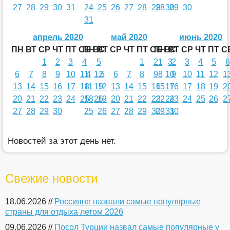
27
28
29
30
31
24
25
26
27
28
29
28
30
29
30
31
апрель 2020
май 2020
июнь 2020
ПН
ВТ
СР
ЧТ
ПТ
СБ
ПН
ВС
ВТ
СР
ЧТ
ПТ
СБ
ПН
ВС
ВТ
СР
ЧТ
ПТ
С
1
2
3
4
5
1
2
1
3
2
3
4
5
6
6
7
8
9
10
11
4
12
5
6
7
8
9
8
10
9
10
11
12
1
13
14
15
16
17
18
11
19
12
13
14
15
16
15
17
16
17
18
19
2
20
21
22
23
24
25
18
26
19
20
21
22
23
22
24
23
24
25
26
2
27
28
29
30
25
26
27
28
29
30
29
31
30
Новостей за этот день нет.
Свежие новости
18.06.2026 //
Россияне назвали самые популярные
страны для отдыха летом 2026
09.06.2026 //
Посол Турции назвал самые популярные у