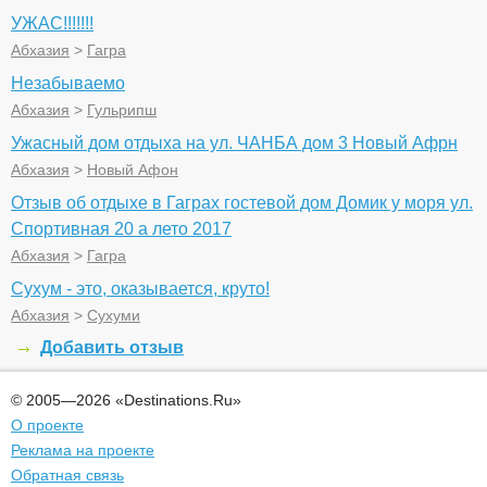
УЖАС!!!!!!!
Абхазия
>
Гагра
Незабываемо
Абхазия
>
Гульрипш
Ужасный дом отдыха на ул. ЧАНБА дом 3 Новый Афрн
Абхазия
>
Новый Афон
Отзыв об отдыхе в Гаграх гостевой дом Домик у моря ул.
Спортивная 20 а лето 2017
Абхазия
>
Гагра
Сухум - это, оказывается, круто!
Абхазия
>
Сухуми
Добавить отзыв
© 2005—2026 «Destinations.Ru»
О проекте
Реклама на проекте
Обратная связь