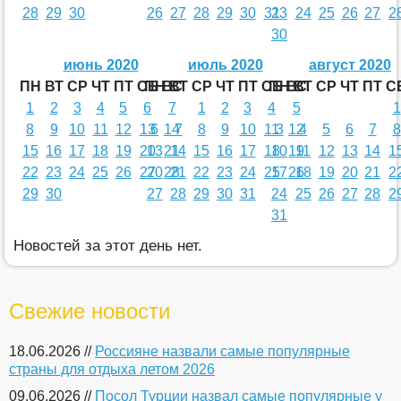
28
29
30
26
27
28
29
30
31
23
24
25
26
27
2
30
июнь 2020
июль 2020
август 2020
ПН
ВТ
СР
ЧТ
ПТ
СБ
ПН
ВС
ВТ
СР
ЧТ
ПТ
СБ
ПН
ВС
ВТ
СР
ЧТ
ПТ
С
1
2
3
4
5
6
7
1
2
3
4
5
1
8
9
10
11
12
13
6
14
7
8
9
10
11
3
12
4
5
6
7
8
15
16
17
18
19
20
13
21
14
15
16
17
18
10
19
11
12
13
14
1
22
23
24
25
26
27
20
28
21
22
23
24
25
17
26
18
19
20
21
2
29
30
27
28
29
30
31
24
25
26
27
28
2
31
Новостей за этот день нет.
Свежие новости
18.06.2026 //
Россияне назвали самые популярные
страны для отдыха летом 2026
09.06.2026 //
Посол Турции назвал самые популярные у