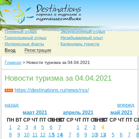
Пляжный отдых
Экскурсионный отдых
Горнолыжный отдых
Незабываемый опыт
Интересные факты
Календарь туриста
Вход
Регистрация
Главная
> Новости туризма за 04.04.2021
Новости туризма за 04.04.2021
https://destinations.ru/news/rss/
назад
вперед
март 2021
апрель 2021
май 2021
ПН
ВТ
СР
ЧТ
ПТ
СБ
ПН
ВС
ВТ
СР
ЧТ
ПТ
СБ
ПН
ВС
ВТ
СР
ЧТ
ПТ
С
1
2
3
4
5
6
7
1
2
3
4
1
8
9
10
11
12
13
5
14
6
7
8
9
10
3
11
4
5
6
7
8