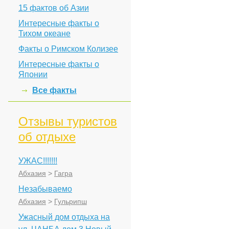
15 фактов об Азии
Интересные факты о
Тихом океане
Факты о Римском Колизее
Интересные факты о
Японии
Все факты
Отзывы туристов
об отдыхе
УЖАС!!!!!!!
Абхазия
>
Гагра
Незабываемо
Абхазия
>
Гульрипш
Ужасный дом отдыха на