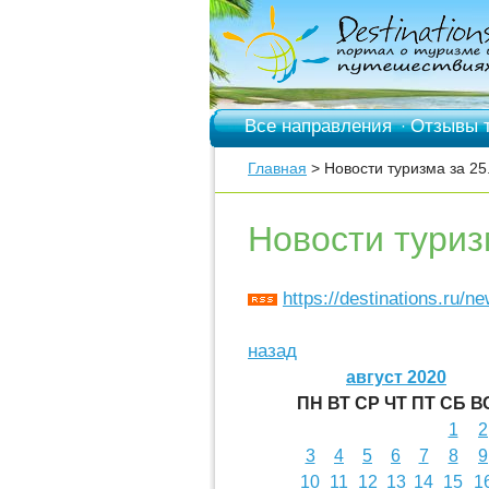
Все направления
Отзывы 
·
Главная
> Новости туризма за 25
Новости туриз
https://destinations.ru/n
назад
август 2020
ПН
ВТ
СР
ЧТ
ПТ
СБ
В
1
2
3
4
5
6
7
8
9
10
11
12
13
14
15
1