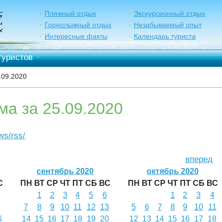
Пляжный отдых
Экскурсионный отдых
Горнолыжный отдых
Незабываемый опыт
Интересные факты
Календарь туриста
туристов
·
.09.2020
ма за 25.09.2020
ews/rss/
вперед
сентябрь 2020
октябрь 2020
С
ПН
ВТ
СР
ЧТ
ПТ
СБ
ВС
ПН
ВТ
СР
ЧТ
ПТ
СБ
ВС
1
2
3
4
5
6
1
2
3
4
7
8
9
10
11
12
13
5
6
7
8
9
10
11
6
14
15
16
17
18
19
20
12
13
14
15
16
17
18