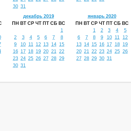
30
31
декабрь 2019
январь 2020
С
ПН
ВТ
СР
ЧТ
ПТ
СБ
ВС
ПН
ВТ
СР
ЧТ
ПТ
СБ
ВС
1
1
2
3
4
5
0
2
3
4
5
6
7
8
6
7
8
9
10
11
12
7
9
10
11
12
13
14
15
13
14
15
16
17
18
19
4
16
17
18
19
20
21
22
20
21
22
23
24
25
26
23
24
25
26
27
28
29
27
28
29
30
31
30
31