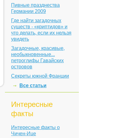
Пивные празднества
Германии 2009
Где найти загадочных
существ - «криптидов» и
что делать, если их нельзя
увидеть
Загадочные, красивые,
необыкновенные...
петроглифы Гавайских
островов
Секреты южной Франции
Все статьи
Интересные
факты
Интересные факты о
Чичен-Ице