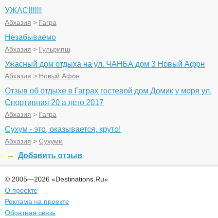
УЖАС!!!!!!!
Абхазия
>
Гагра
Незабываемо
Абхазия
>
Гульрипш
Ужасный дом отдыха на ул. ЧАНБА дом 3 Новый Афрн
Абхазия
>
Новый Афон
Отзыв об отдыхе в Гаграх гостевой дом Домик у моря ул.
Спортивная 20 а лето 2017
Абхазия
>
Гагра
Сухум - это, оказывается, круто!
Абхазия
>
Сухуми
Добавить отзыв
© 2005—2026 «Destinations.Ru»
О проекте
Реклама на проекте
Обратная связь