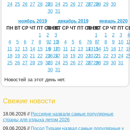
24
25
26
27
28
29
23
24
25
26
27
28
27
29
28
29
30
30
31
ноябрь 2019
декабрь 2019
январь 2020
ПН
ВТ
СР
ЧТ
ПТ
СБ
ПН
ВС
ВТ
СР
ЧТ
ПТ
СБ
ПН
ВС
ВТ
СР
ЧТ
ПТ
С
1
2
3
1
1
2
3
4
4
5
6
7
8
9
2
10
3
4
5
6
7
6
8
7
8
9
10
1
11
12
13
14
15
16
9
17
10
11
12
13
14
13
15
14
15
16
17
1
18
19
20
21
22
23
16
24
17
18
19
20
21
20
22
21
22
23
24
2
25
26
27
28
29
30
23
24
25
26
27
28
27
29
28
29
30
31
30
31
Новостей за этот день нет.
Свежие новости
18.06.2026 //
Россияне назвали самые популярные
страны для отдыха летом 2026
09.06.2026 //
Посол Турции назвал самые популярные у