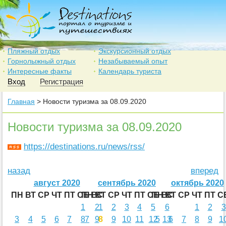
Пляжный отдых
Экскурсионный отдых
Горнолыжный отдых
Незабываемый опыт
Интересные факты
Календарь туриста
Вход
Регистрация
Главная
> Новости туризма за 08.09.2020
Новости туризма за 08.09.2020
https://destinations.ru/news/rss/
назад
вперед
август 2020
сентябрь 2020
октябрь 2020
ПН
ВТ
СР
ЧТ
ПТ
СБ
ПН
ВС
ВТ
СР
ЧТ
ПТ
СБ
ПН
ВС
ВТ
СР
ЧТ
ПТ
С
1
2
1
2
3
4
5
6
1
2
3
3
4
5
6
7
8
7
9
8
9
10
11
12
5
13
6
7
8
9
1