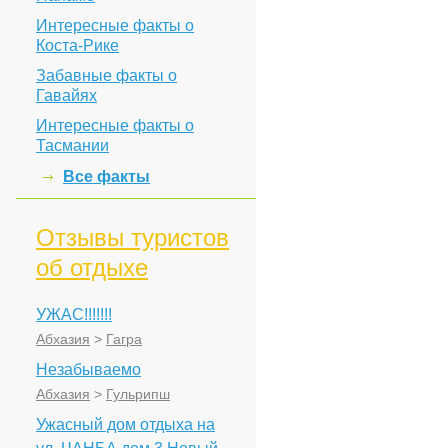
Интересные факты о
Коста-Рике
Забавные факты о
Гавайях
Интересные факты о
Тасмании
Все факты
Отзывы туристов
об отдыхе
УЖАС!!!!!!!
Абхазия
>
Гагра
Незабываемо
Абхазия
>
Гульрипш
Ужасный дом отдыха на