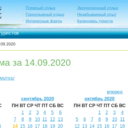
Пляжный отдых
Экскурсионный отдых
Горнолыжный отдых
Незабываемый опыт
Интересные факты
Календарь туриста
туристов
·
.09.2020
ма за 14.09.2020
ews/rss/
вперед
сентябрь 2020
октябрь 2020
С
ПН
ВТ
СР
ЧТ
ПТ
СБ
ВС
ПН
ВТ
СР
ЧТ
ПТ
СБ
ВС
1
2
3
4
5
6
1
2
3
4
7
8
9
10
11
12
13
5
6
7
8
9
10
11
6
14
15
16
17
18
19
20
12
13
14
15
16
17
18