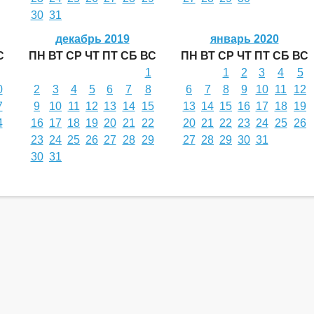
30
31
декабрь 2019
январь 2020
С
ПН
ВТ
СР
ЧТ
ПТ
СБ
ВС
ПН
ВТ
СР
ЧТ
ПТ
СБ
ВС
1
1
2
3
4
5
0
2
3
4
5
6
7
8
6
7
8
9
10
11
12
7
9
10
11
12
13
14
15
13
14
15
16
17
18
19
4
16
17
18
19
20
21
22
20
21
22
23
24
25
26
23
24
25
26
27
28
29
27
28
29
30
31
30
31