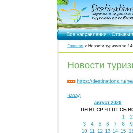
Все направления
Отзывы 
·
Главная
> Новости туризма за 14
Новости туриз
https://destinations.ru/n
назад
август 2020
ПН
ВТ
СР
ЧТ
ПТ
СБ
В
1
2
3
4
5
6
7
8
9
10
11
12
13
14
15
1