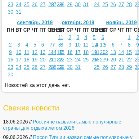
23
24
25
26
27
28
27
29
28
29
30
31
24
25
26
27
28
2
30
31
сентябрь 2019
октябрь 2019
ноябрь 2019
ПН
ВТ
СР
ЧТ
ПТ
СБ
ПН
ВС
ВТ
СР
ЧТ
ПТ
СБ
ПН
ВС
ВТ
СР
ЧТ
ПТ
С
1
1
2
3
4
5
6
1
2
2
3
4
5
6
7
7
8
8
9
10
11
12
4
13
5
6
7
8
9
9
10
11
12
13
14
14
15
15
16
17
18
19
11
20
12
13
14
15
1
16
17
18
19
20
21
21
22
22
23
24
25
26
18
27
19
20
21
22
2
23
24
25
26
27
28
28
29
29
30
31
25
26
27
28
29
3
30
Новостей за этот день нет.
Свежие новости
18.06.2026 //
Россияне назвали самые популярные
страны для отдыха летом 2026
09.06.2026 //
Посол Турции назвал самые популярные у