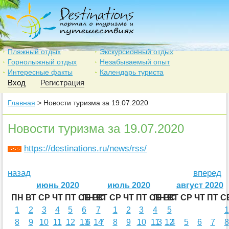
Пляжный отдых
Экскурсионный отдых
Горнолыжный отдых
Незабываемый опыт
Интересные факты
Календарь туриста
Вход
Регистрация
Главная
> Новости туризма за 19.07.2020
Новости туризма за 19.07.2020
https://destinations.ru/news/rss/
назад
вперед
июнь 2020
июль 2020
август 2020
ПН
ВТ
СР
ЧТ
ПТ
СБ
ПН
ВС
ВТ
СР
ЧТ
ПТ
СБ
ПН
ВС
ВТ
СР
ЧТ
ПТ
С
1
2
3
4
5
6
7
1
2
3
4
5
1
8
9
10
11
12
13
6
14
7
8
9
10
11
3
12
4
5
6
7
8