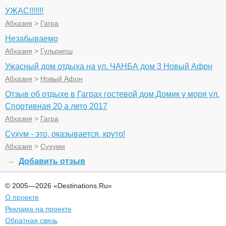
УЖАС!!!!!!!
Абхазия
>
Гагра
Незабываемо
Абхазия
>
Гульрипш
Ужасный дом отдыха на ул. ЧАНБА дом 3 Новый Афрн
Абхазия
>
Новый Афон
Отзыв об отдыхе в Гаграх гостевой дом Домик у моря ул.
Спортивная 20 а лето 2017
Абхазия
>
Гагра
Сухум - это, оказывается, круто!
Абхазия
>
Сухуми
Добавить отзыв
© 2005—2026 «Destinations.Ru»
О проекте
Реклама на проекте
Обратная связь