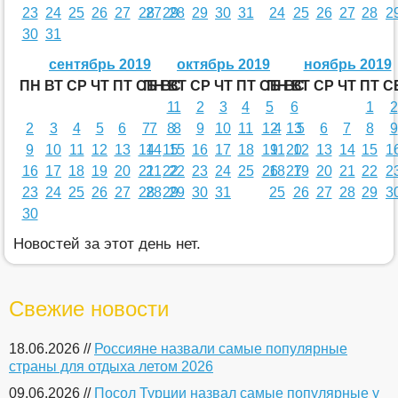
23
24
25
26
27
28
27
29
28
29
30
31
24
25
26
27
28
2
30
31
сентябрь 2019
октябрь 2019
ноябрь 2019
ПН
ВТ
СР
ЧТ
ПТ
СБ
ПН
ВС
ВТ
СР
ЧТ
ПТ
СБ
ПН
ВС
ВТ
СР
ЧТ
ПТ
С
1
1
2
3
4
5
6
1
2
2
3
4
5
6
7
7
8
8
9
10
11
12
4
13
5
6
7
8
9
9
10
11
12
13
14
14
15
15
16
17
18
19
11
20
12
13
14
15
1
16
17
18
19
20
21
21
22
22
23
24
25
26
18
27
19
20
21
22
2
23
24
25
26
27
28
28
29
29
30
31
25
26
27
28
29
3
30
Новостей за этот день нет.
Свежие новости
18.06.2026 //
Россияне назвали самые популярные
страны для отдыха летом 2026
09.06.2026 //
Посол Турции назвал самые популярные у