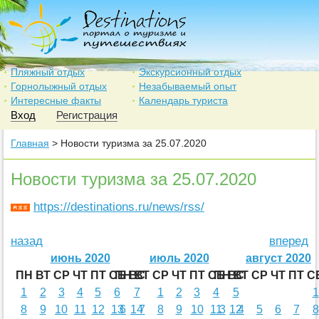
Пляжный отдых
Экскурсионный отдых
Горнолыжный отдых
Незабываемый опыт
Интересные факты
Календарь туриста
Вход
Регистрация
Главная
> Новости туризма за 25.07.2020
Новости туризма за 25.07.2020
https://destinations.ru/news/rss/
назад
вперед
июнь 2020
июль 2020
август 2020
ПН
ВТ
СР
ЧТ
ПТ
СБ
ПН
ВС
ВТ
СР
ЧТ
ПТ
СБ
ПН
ВС
ВТ
СР
ЧТ
ПТ
С
1
2
3
4
5
6
7
1
2
3
4
5
1
8
9
10
11
12
13
6
14
7
8
9
10
11
3
12
4
5
6
7
8