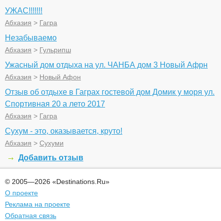
УЖАС!!!!!!!
Абхазия
>
Гагра
Незабываемо
Абхазия
>
Гульрипш
Ужасный дом отдыха на ул. ЧАНБА дом 3 Новый Афрн
Абхазия
>
Новый Афон
Отзыв об отдыхе в Гаграх гостевой дом Домик у моря ул.
Спортивная 20 а лето 2017
Абхазия
>
Гагра
Сухум - это, оказывается, круто!
Абхазия
>
Сухуми
Добавить отзыв
© 2005—2026 «Destinations.Ru»
О проекте
Реклама на проекте
Обратная связь