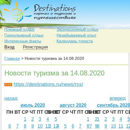
Пляжный отдых
Экскурсионный отдых
Горнолыжный отдых
Незабываемый опыт
Интересные факты
Календарь туриста
Вход
Регистрация
Главная
> Новости туризма за 14.08.2020
Новости туризма за 14.08.2020
https://destinations.ru/news/rss/
назад
вперед
июль 2020
август 2020
сентябрь 202
ПН
ВТ
СР
ЧТ
ПТ
СБ
ПН
ВС
ВТ
СР
ЧТ
ПТ
СБ
ПН
ВС
ВТ
СР
ЧТ
ПТ
С
1
2
3
4
5
1
2
1
2
3
4
5
6
7
8
9
10
11
3
12
4
5
6
7
8
7
9
8
9
10
11
1