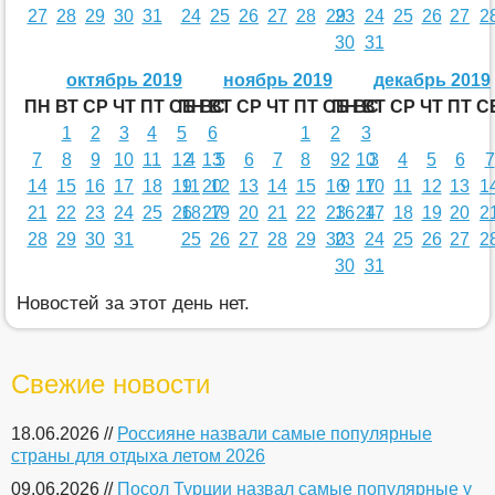
27
28
29
30
31
24
25
26
27
28
29
23
24
25
26
27
2
30
31
октябрь 2019
ноябрь 2019
декабрь 2019
ПН
ВТ
СР
ЧТ
ПТ
СБ
ПН
ВС
ВТ
СР
ЧТ
ПТ
СБ
ПН
ВС
ВТ
СР
ЧТ
ПТ
С
1
2
3
4
5
6
1
2
3
7
8
9
10
11
12
4
13
5
6
7
8
9
2
10
3
4
5
6
7
14
15
16
17
18
19
11
20
12
13
14
15
16
9
17
10
11
12
13
1
21
22
23
24
25
26
18
27
19
20
21
22
23
16
24
17
18
19
20
2
28
29
30
31
25
26
27
28
29
30
23
24
25
26
27
2
30
31
Новостей за этот день нет.
Свежие новости
18.06.2026 //
Россияне назвали самые популярные
страны для отдыха летом 2026
09.06.2026 //
Посол Турции назвал самые популярные у