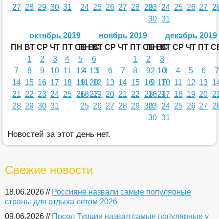
27
28
29
30
31
24
25
26
27
28
29
23
24
25
26
27
2
30
31
октябрь 2019
ноябрь 2019
декабрь 2019
ПН
ВТ
СР
ЧТ
ПТ
СБ
ПН
ВС
ВТ
СР
ЧТ
ПТ
СБ
ПН
ВС
ВТ
СР
ЧТ
ПТ
С
1
2
3
4
5
6
1
2
3
7
8
9
10
11
12
4
13
5
6
7
8
9
2
10
3
4
5
6
7
14
15
16
17
18
19
11
20
12
13
14
15
16
9
17
10
11
12
13
1
21
22
23
24
25
26
18
27
19
20
21
22
23
16
24
17
18
19
20
2
28
29
30
31
25
26
27
28
29
30
23
24
25
26
27
2
30
31
Новостей за этот день нет.
Свежие новости
18.06.2026 //
Россияне назвали самые популярные
страны для отдыха летом 2026
09.06.2026 //
Посол Турции назвал самые популярные у