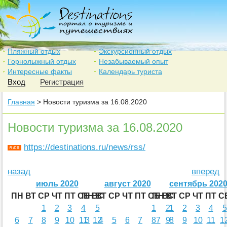
Пляжный отдых
Экскурсионный отдых
Горнолыжный отдых
Незабываемый опыт
Интересные факты
Календарь туриста
Вход
Регистрация
Главная
> Новости туризма за 16.08.2020
Новости туризма за 16.08.2020
https://destinations.ru/news/rss/
назад
вперед
июль 2020
август 2020
сентябрь 202
ПН
ВТ
СР
ЧТ
ПТ
СБ
ПН
ВС
ВТ
СР
ЧТ
ПТ
СБ
ПН
ВС
ВТ
СР
ЧТ
ПТ
С
1
2
3
4
5
1
2
1
2
3
4
5
6
7
8
9
10
11
3
12
4
5
6
7
8
7
9
8
9
10
11
1