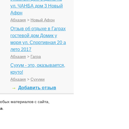
ул. ЧАНБА дом 3 Новый
Афрн
Абхазия
>
Новый Афон
Отзыв об отдыхе в Гаграх
гостевой дом Домик у
моря ул. Спортивная 20 а
лето 2017
Абхазия
>
Гагра
Сухум - это, оказывается,
круто!
Абхазия
>
Сухуми
Добавить отзыв
юбых материалов с сайта,
на
.