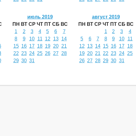
июль 2019
август 2019
С
ПН
ВТ
СР
ЧТ
ПТ
СБ
ВС
ПН
ВТ
СР
ЧТ
ПТ
СБ
ВС
1
2
3
4
5
6
7
1
2
3
4
8
9
10
11
12
13
14
5
6
7
8
9
10
11
6
15
16
17
18
19
20
21
12
13
14
15
16
17
18
3
22
23
24
25
26
27
28
19
20
21
22
23
24
25
0
29
30
31
26
27
28
29
30
31