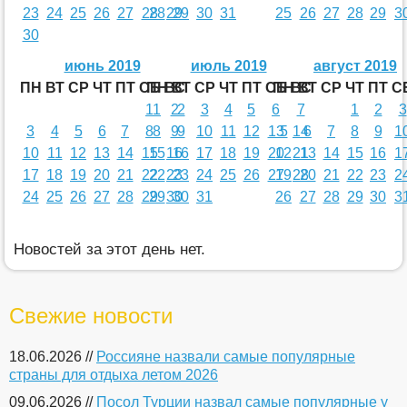
23
24
25
26
27
28
28
29
29
30
31
25
26
27
28
29
3
30
июнь 2019
июль 2019
август 2019
ПН
ВТ
СР
ЧТ
ПТ
СБ
ПН
ВС
ВТ
СР
ЧТ
ПТ
СБ
ПН
ВС
ВТ
СР
ЧТ
ПТ
С
1
1
2
2
3
4
5
6
7
1
2
3
3
4
5
6
7
8
8
9
9
10
11
12
13
5
14
6
7
8
9
1
10
11
12
13
14
15
15
16
16
17
18
19
20
12
21
13
14
15
16
1
17
18
19
20
21
22
22
23
23
24
25
26
27
19
28
20
21
22
23
2
24
25
26
27
28
29
29
30
30
31
26
27
28
29
30
3
Новостей за этот день нет.
Свежие новости
18.06.2026 //
Россияне назвали самые популярные
страны для отдыха летом 2026
09.06.2026 //
Посол Турции назвал самые популярные у