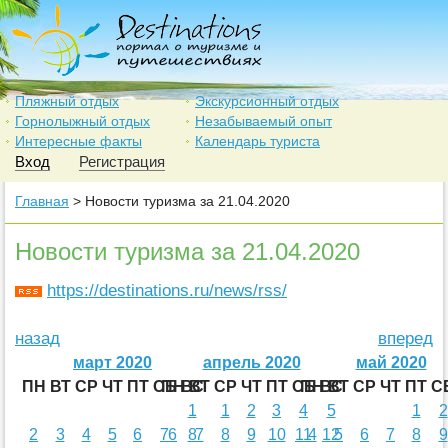
Пляжный отдых
Экскурсионный отдых
Горнолыжный отдых
Незабываемый опыт
Интересные факты
Календарь туриста
Вход
Регистрация
Главная
> Новости туризма за 21.04.2020
Новости туризма за 21.04.2020
https://destinations.ru/news/rss/
назад
вперед
март 2020
апрель 2020
май 2020
ПН
ВТ
СР
ЧТ
ПТ
СБ
ПН
ВС
ВТ
СР
ЧТ
ПТ
СБ
ПН
ВС
ВТ
СР
ЧТ
ПТ
С
1
1
2
3
4
5
1
2
2
3
4
5
6
7
6
8
7
8
9
10
11
4
12
5
6
7
8
9