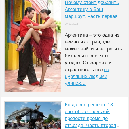
Почему стоит добавить
Аргентину в Ваш
маршрут. Часть первая
//
29.01.2014
Аргентина – это одна из
немногих стран, где
можно найти и встретить
буквально все, что
угодно. От жаркого и
страстного танго
на
бурлящих людьми
улицах...
Когда все решено. 13
способов с пользой
провести время до
отъезда. Часть вторая
//