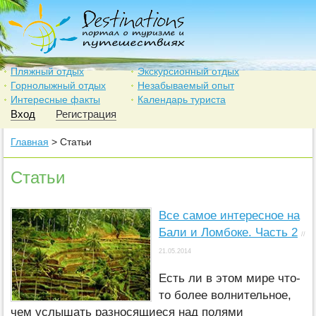
Пляжный отдых
Экскурсионный отдых
Горнолыжный отдых
Незабываемый опыт
Интересные факты
Календарь туриста
Вход
Регистрация
Главная
> Статьи
Статьи
Все самое интересное на
Бали и Ломбоке. Часть 2
//
21.05.2014
Есть ли в этом мире что-
то более волнительное,
чем услышать разносящиеся над полями