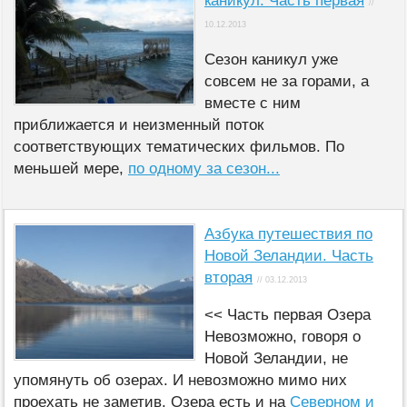
каникул. Часть первая
//
10.12.2013
Сезон каникул уже
совсем не за горами, а
вместе с ним
приближается и неизменный поток
соответствующих тематических фильмов. По
меньшей мере,
по одному за сезон...
Азбука путешествия по
Новой Зеландии. Часть
вторая
// 03.12.2013
<< Часть первая Озера
Невозможно, говоря о
Новой Зеландии, не
упомянуть об озерах. И невозможно мимо них
проехать не заметив. Озера есть и на
Северном и