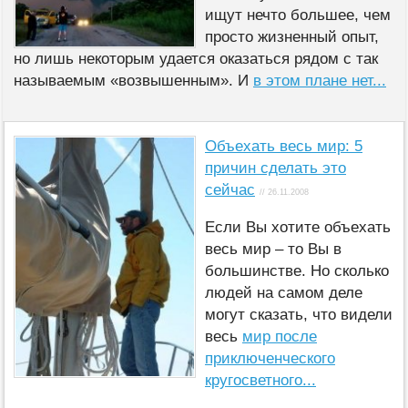
ищут нечто большее, чем
просто жизненный опыт,
но лишь некоторым удается оказаться рядом с так
называемым «возвышенным». И
в этом плане нет...
Объехать весь мир: 5
причин сделать это
сейчас
// 26.11.2008
Если Вы хотите объехать
весь мир – то Вы в
большинстве. Но сколько
людей на самом деле
могут сказать, что видели
весь
мир после
приключенческого
кругосветного...