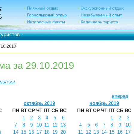
Пляжный отдых
Экскурсионный отдых
Горнолыжный отдых
Незабываемый опыт
Интересные факты
Календарь туриста
туристов
·
.10.2019
ма за 29.10.2019
ews/rss/
вперед
октябрь 2019
ноябрь 2019
С
ПН
ВТ
СР
ЧТ
ПТ
СБ
ВС
ПН
ВТ
СР
ЧТ
ПТ
СБ
ВС
1
2
3
4
5
6
1
2
3
7
8
9
10
11
12
13
4
5
6
7
8
9
10
5
14
15
16
17
18
19
20
11
12
13
14
15
16
17