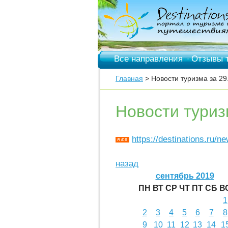
Все направления
Отзывы 
·
Главная
> Новости туризма за 29
Новости туриз
https://destinations.ru/n
назад
сентябрь 2019
ПН
ВТ
СР
ЧТ
ПТ
СБ
В
1
2
3
4
5
6
7
8
9
10
11
12
13
14
1