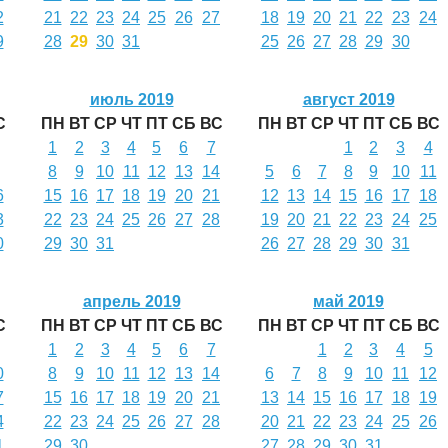
2
21
22
23
24
25
26
27
18
19
20
21
22
23
24
9
28
29
30
31
25
26
27
28
29
30
июль 2019
август 2019
С
ПН
ВТ
СР
ЧТ
ПТ
СБ
ВС
ПН
ВТ
СР
ЧТ
ПТ
СБ
ВС
1
2
3
4
5
6
7
1
2
3
4
8
9
10
11
12
13
14
5
6
7
8
9
10
11
6
15
16
17
18
19
20
21
12
13
14
15
16
17
18
3
22
23
24
25
26
27
28
19
20
21
22
23
24
25
0
29
30
31
26
27
28
29
30
31
апрель 2019
май 2019
С
ПН
ВТ
СР
ЧТ
ПТ
СБ
ВС
ПН
ВТ
СР
ЧТ
ПТ
СБ
ВС
1
2
3
4
5
6
7
1
2
3
4
5
0
8
9
10
11
12
13
14
6
7
8
9
10
11
12
7
15
16
17
18
19
20
21
13
14
15
16
17
18
19
4
22
23
24
25
26
27
28
20
21
22
23
24
25
26
1
29
30
27
28
29
30
31