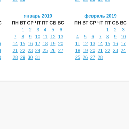
январь 2019
февраль 2019
С
ПН
ВТ
СР
ЧТ
ПТ
СБ
ВС
ПН
ВТ
СР
ЧТ
ПТ
СБ
ВС
1
2
3
4
5
6
1
2
3
7
8
9
10
11
12
13
4
5
6
7
8
9
10
6
14
15
16
17
18
19
20
11
12
13
14
15
16
17
3
21
22
23
24
25
26
27
18
19
20
21
22
23
24
0
28
29
30
31
25
26
27
28