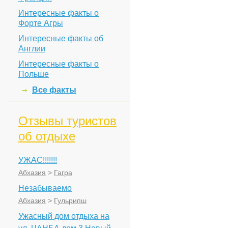
Интересные факты о
Форте Агры
Интересные факты об
Англии
Интересные факты о
Польше
Все факты
Отзывы туристов
об отдыхе
УЖАС!!!!!!!
Абхазия
>
Гагра
Незабываемо
Абхазия
>
Гульрипш
Ужасный дом отдыха на