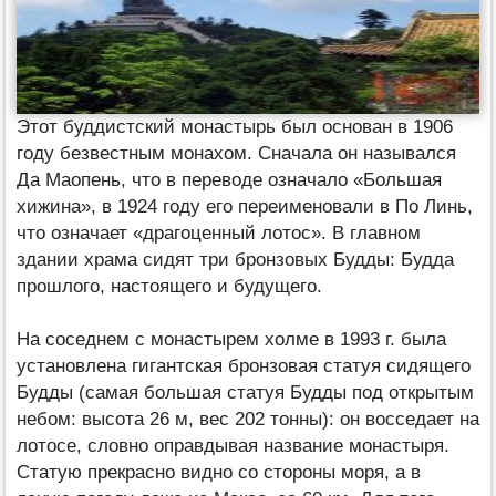
Этот буддистский монастырь был основан в 1906
году безвестным монахом. Сначала он назывался
Да Маопень, что в переводе означало «Большая
хижина», в 1924 году его переименовали в По Линь,
что означает «драгоценный лотос». В главном
здании храма сидят три бронзовых Будды: Будда
прошлого, настоящего и будущего.
На соседнем с монастырем холме в 1993 г. была
установлена гигантская бронзовая статуя сидящего
Будды (самая большая статуя Будды под открытым
небом: высота 26 м, вес 202 тонны): он восседает на
лотосе, словно оправдывая название монастыря.
Статую прекрасно видно со стороны моря, а в