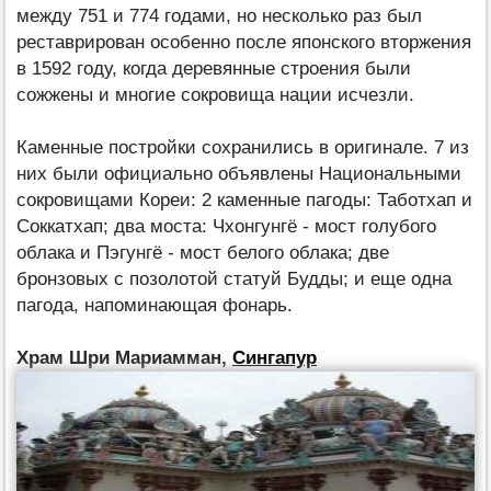
между 751 и 774 годами, но несколько раз был
реставрирован особенно после японского вторжения
в 1592 году, когда деревянные строения были
сожжены и многие сокровища нации исчезли.
Каменные постройки сохранились в оригинале. 7 из
них были официально объявлены Национальными
сокровищами Кореи: 2 каменные пагоды: Таботхап и
Соккатхап; два моста: Чхонгунгё - мост голубого
облака и Пэгунгё - мост белого облака; две
бронзовых с позолотой статуй Будды; и еще одна
пагода, напоминающая фонарь.
Храм Шри Мариамман,
Сингапур