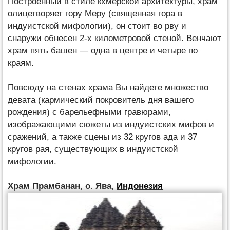
Построенный в стиле кхмерской архитектуры, храм
олицетворяет гору Меру (священная гора в
индуистской мифологии), он стоит во рву и
снаружи обнесен 2-х километровой стеной. Венчают
храм пять башен — одна в центре и четыре по
краям.
Повсюду на стенах храма Вы найдете множество
девата (кармический покровитель дня вашего
рождения) с барельефными гравюрами,
изображающими сюжеты из индуистских мифов и
сражений, а также сцены из 32 кругов ада и 37
кругов рая, существующих в индуистской
мифологии.
Храм Прамбанан, о. Ява,
Индонезия