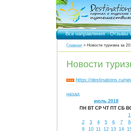
Все направления
Отзывы 
·
Главная
> Новости туризма за 20
Новости туриз
https://destinations.ru/n
назад
июль 2018
ПН
ВТ
СР
ЧТ
ПТ
СБ
В
1
2
3
4
5
6
7
8
9
10
11
12
13
14
1