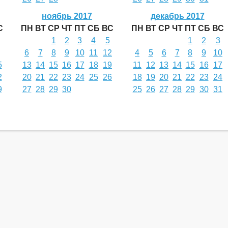
ноябрь 2017
декабрь 2017
С
ПН
ВТ
СР
ЧТ
ПТ
СБ
ВС
ПН
ВТ
СР
ЧТ
ПТ
СБ
ВС
1
2
3
4
5
1
2
3
6
7
8
9
10
11
12
4
5
6
7
8
9
10
5
13
14
15
16
17
18
19
11
12
13
14
15
16
17
2
20
21
22
23
24
25
26
18
19
20
21
22
23
24
9
27
28
29
30
25
26
27
28
29
30
31