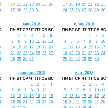
2
20
21
22
23
24
25
26
17
18
19
20
21
22
23
9
27
28
29
30
31
24
25
26
27
28
29
30
май 2018
июнь 2018
С
ПН
ВТ
СР
ЧТ
ПТ
СБ
ВС
ПН
ВТ
СР
ЧТ
ПТ
СБ
ВС
1
2
3
4
5
6
1
2
3
7
8
9
10
11
12
13
4
5
6
7
8
9
10
5
14
15
16
17
18
19
20
11
12
13
14
15
16
17
2
21
22
23
24
25
26
27
18
19
20
21
22
23
24
9
28
29
30
31
25
26
27
28
29
30
февраль 2018
март 2018
С
ПН
ВТ
СР
ЧТ
ПТ
СБ
ВС
ПН
ВТ
СР
ЧТ
ПТ
СБ
ВС
1
2
3
4
1
2
3
4
4
5
6
7
8
9
10
11
5
6
7
8
9
10
11
1
12
13
14
15
16
17
18
12
13
14
15
16
17
18
8
19
20
21
22
23
24
25
19
20
21
22
23
24
25
26
27
28
26
27
28
29
30
31