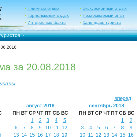
Пляжный отдых
Экскурсионный отдых
Горнолыжный отдых
Незабываемый опыт
Интересные факты
Календарь туриста
туристов
·
.08.2018
ма за 20.08.2018
ews/rss/
вперед
август 2018
сентябрь 2018
С
ПН
ВТ
СР
ЧТ
ПТ
СБ
ВС
ПН
ВТ
СР
ЧТ
ПТ
СБ
ВС
1
2
3
4
5
1
2
6
7
8
9
10
11
12
3
4
5
6
7
8
9
5
13
14
15
16
17
18
19
10
11
12
13
14
15
16