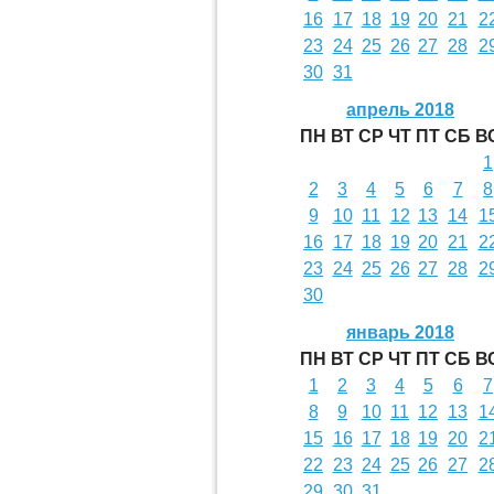
16
17
18
19
20
21
2
23
24
25
26
27
28
2
30
31
апрель 2018
ПН
ВТ
СР
ЧТ
ПТ
СБ
В
1
2
3
4
5
6
7
8
9
10
11
12
13
14
1
16
17
18
19
20
21
2
23
24
25
26
27
28
2
30
январь 2018
ПН
ВТ
СР
ЧТ
ПТ
СБ
В
1
2
3
4
5
6
7
8
9
10
11
12
13
1
15
16
17
18
19
20
2
22
23
24
25
26
27
2
29
30
31