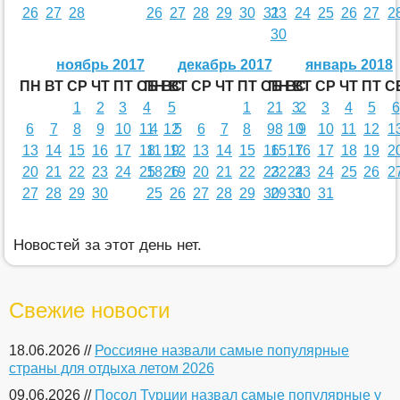
26
27
28
26
27
28
29
30
31
23
24
25
26
27
2
30
ноябрь 2017
декабрь 2017
январь 2018
ПН
ВТ
СР
ЧТ
ПТ
СБ
ПН
ВС
ВТ
СР
ЧТ
ПТ
СБ
ПН
ВС
ВТ
СР
ЧТ
ПТ
С
1
2
3
4
5
1
2
1
3
2
3
4
5
6
6
7
8
9
10
11
4
12
5
6
7
8
9
8
10
9
10
11
12
1
13
14
15
16
17
18
11
19
12
13
14
15
16
15
17
16
17
18
19
2
20
21
22
23
24
25
18
26
19
20
21
22
23
22
24
23
24
25
26
2
27
28
29
30
25
26
27
28
29
30
29
31
30
31
Новостей за этот день нет.
Свежие новости
18.06.2026 //
Россияне назвали самые популярные
страны для отдыха летом 2026
09.06.2026 //
Посол Турции назвал самые популярные у