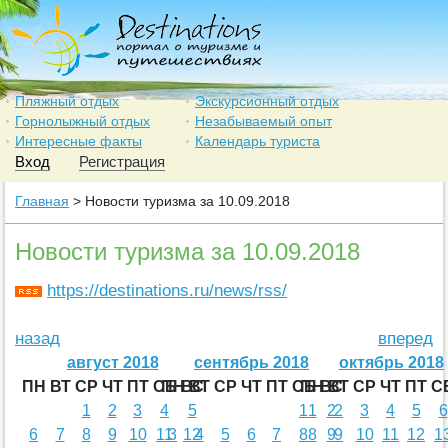
Пляжный отдых
Экскурсионный отдых
Горнолыжный отдых
Незабываемый опыт
Интересные факты
Календарь туриста
Вход
Регистрация
Главная
> Новости туризма за 10.09.2018
Новости туризма за 10.09.2018
https://destinations.ru/news/rss/
назад
вперед
август 2018
сентябрь 2018
октябрь 2018
ПН
ВТ
СР
ЧТ
ПТ
СБ
ПН
ВС
ВТ
СР
ЧТ
ПТ
СБ
ПН
ВС
ВТ
СР
ЧТ
ПТ
С
1
2
3
4
5
1
1
2
2
3
4
5
6
6
7
8
9
10
11
3
12
4
5
6
7
8
8
9
9
10
11
12
1