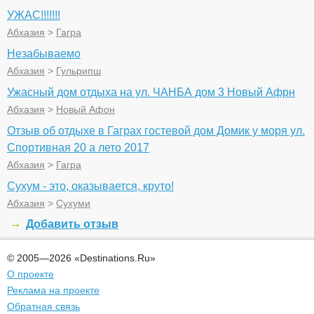
УЖАС!!!!!!!
Абхазия
>
Гагра
Незабываемо
Абхазия
>
Гульрипш
Ужасный дом отдыха на ул. ЧАНБА дом 3 Новый Афрн
Абхазия
>
Новый Афон
Отзыв об отдыхе в Гаграх гостевой дом Домик у моря ул.
Спортивная 20 а лето 2017
Абхазия
>
Гагра
Сухум - это, оказывается, круто!
Абхазия
>
Сухуми
Добавить отзыв
© 2005—2026 «Destinations.Ru»
О проекте
Реклама на проекте
Обратная связь