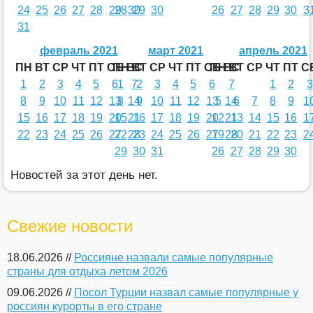
24
25
26
27
28
29
28
30
29
30
26
27
28
29
30
3
31
февраль 2021
март 2021
апрель 2021
ПН
ВТ
СР
ЧТ
ПТ
СБ
ПН
ВС
ВТ
СР
ЧТ
ПТ
СБ
ПН
ВС
ВТ
СР
ЧТ
ПТ
С
1
2
3
4
5
6
1
7
2
3
4
5
6
7
1
2
3
8
9
10
11
12
13
8
14
9
10
11
12
13
5
14
6
7
8
9
1
15
16
17
18
19
20
15
21
16
17
18
19
20
12
21
13
14
15
16
1
22
23
24
25
26
27
22
28
23
24
25
26
27
19
28
20
21
22
23
2
29
30
31
26
27
28
29
30
Новостей за этот день нет.
Свежие новости
18.06.2026 //
Россияне назвали самые популярные
страны для отдыха летом 2026
09.06.2026 //
Посол Турции назвал самые популярные у
россиян курорты в его стране