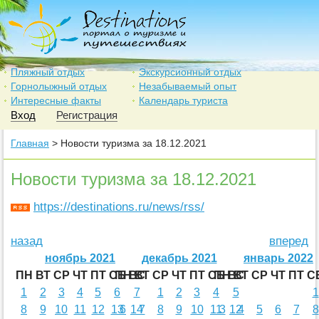
Пляжный отдых
Экскурсионный отдых
Горнолыжный отдых
Незабываемый опыт
Интересные факты
Календарь туриста
Вход
Регистрация
Главная
> Новости туризма за 18.12.2021
Новости туризма за 18.12.2021
https://destinations.ru/news/rss/
назад
вперед
ноябрь 2021
декабрь 2021
январь 2022
ПН
ВТ
СР
ЧТ
ПТ
СБ
ПН
ВС
ВТ
СР
ЧТ
ПТ
СБ
ПН
ВС
ВТ
СР
ЧТ
ПТ
С
1
2
3
4
5
6
7
1
2
3
4
5
1
8
9
10
11
12
13
6
14
7
8
9
10
11
3
12
4
5
6
7
8