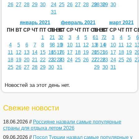
26
27
28
29
30
24
25
26
27
28
29
28
30
29
30
31
январь 2021
февраль 2021
март 2021
ПН
ВТ
СР
ЧТ
ПТ
СБ
ПН
ВС
ВТ
СР
ЧТ
ПТ
СБ
ПН
ВС
ВТ
СР
ЧТ
ПТ
С
1
2
1
3
2
3
4
5
6
1
7
2
3
4
5
6
4
5
6
7
8
9
8
10
9
10
11
12
13
8
14
9
10
11
12
1
11
12
13
14
15
16
15
17
16
17
18
19
20
15
21
16
17
18
19
2
18
19
20
21
22
23
22
24
23
24
25
26
27
22
28
23
24
25
26
2
25
26
27
28
29
30
31
29
30
31
Новостей за этот день нет.
Свежие новости
18.06.2026 //
Россияне назвали самые популярные
страны для отдыха летом 2026
09.06.2026 //
Посол Турции назвал самые популярные у