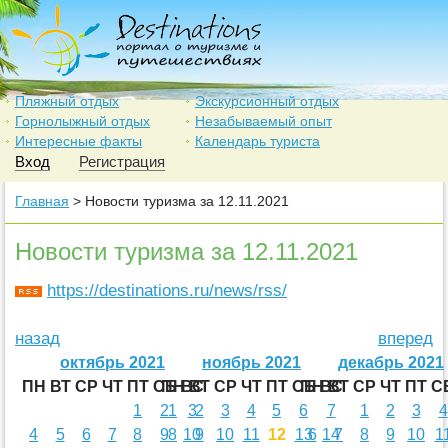
Пляжный отдых
Экскурсионный отдых
Горнолыжный отдых
Незабываемый опыт
Интересные факты
Календарь туриста
Вход
Регистрация
Главная
> Новости туризма за 12.11.2021
Новости туризма за 12.11.2021
https://destinations.ru/news/rss/
назад
вперед
октябрь 2021
ноябрь 2021
декабрь 2021
ПН
ВТ
СР
ЧТ
ПТ
СБ
ПН
ВС
ВТ
СР
ЧТ
ПТ
СБ
ПН
ВС
ВТ
СР
ЧТ
ПТ
С
1
2
1
3
2
3
4
5
6
7
1
2
3
4
4
5
6
7
8
9
8
10
9
10
11
12
13
6
14
7
8
9
10
1