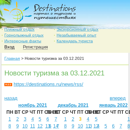
Пляжный отдых
Экскурсионный отдых
Горнолыжный отдых
Незабываемый опыт
Интересные факты
Календарь туриста
Вход
Регистрация
Главная
> Новости туризма за 03.12.2021
Новости туризма за 03.12.2021
https://destinations.ru/news/rss/
назад
вперед
ноябрь 2021
декабрь 2021
январь 2022
ПН
ВТ
СР
ЧТ
ПТ
СБ
ПН
ВС
ВТ
СР
ЧТ
ПТ
СБ
ПН
ВС
ВТ
СР
ЧТ
ПТ
С
1
2
3
4
5
6
7
1
2
3
4
5
1
8
9
10
11
12
13
6
14
7
8
9
10
11
3
12
4
5
6
7
8