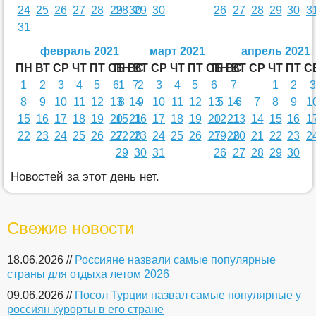
24
25
26
27
28
29
28
30
29
30
26
27
28
29
30
3
31
февраль 2021
март 2021
апрель 2021
ПН
ВТ
СР
ЧТ
ПТ
СБ
ПН
ВС
ВТ
СР
ЧТ
ПТ
СБ
ПН
ВС
ВТ
СР
ЧТ
ПТ
С
1
2
3
4
5
6
1
7
2
3
4
5
6
7
1
2
3
8
9
10
11
12
13
8
14
9
10
11
12
13
5
14
6
7
8
9
1
15
16
17
18
19
20
15
21
16
17
18
19
20
12
21
13
14
15
16
1
22
23
24
25
26
27
22
28
23
24
25
26
27
19
28
20
21
22
23
2
29
30
31
26
27
28
29
30
Новостей за этот день нет.
Свежие новости
18.06.2026 //
Россияне назвали самые популярные
страны для отдыха летом 2026
09.06.2026 //
Посол Турции назвал самые популярные у
россиян курорты в его стране