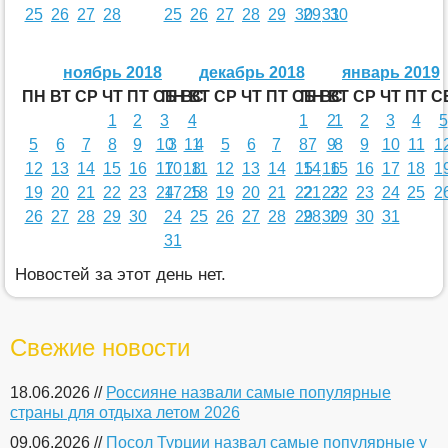
25
26
27
28
25
26
27
28
29
30
29
31
30
ноябрь 2018
декабрь 2018
январь 2019
ПН
ВТ
СР
ЧТ
ПТ
СБ
ПН
ВС
ВТ
СР
ЧТ
ПТ
СБ
ПН
ВС
ВТ
СР
ЧТ
ПТ
С
1
2
3
4
1
2
1
2
3
4
5
5
6
7
8
9
10
3
11
4
5
6
7
8
7
9
8
9
10
11
1
12
13
14
15
16
17
10
18
11
12
13
14
15
14
16
15
16
17
18
1
19
20
21
22
23
24
17
25
18
19
20
21
22
21
23
22
23
24
25
2
26
27
28
29
30
24
25
26
27
28
29
28
30
29
30
31
31
Новостей за этот день нет.
Свежие новости
18.06.2026 //
Россияне назвали самые популярные
страны для отдыха летом 2026
09.06.2026 //
Посол Турции назвал самые популярные у