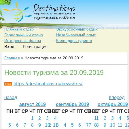
Пляжный отдых
Экскурсионный отдых
Горнолыжный отдых
Незабываемый опыт
Интересные факты
Календарь туриста
Вход
Регистрация
Главная
> Новости туризма за 20.09.2019
Новости туризма за 20.09.2019
https://destinations.ru/news/rss/
назад
вперед
август 2019
сентябрь 2019
октябрь 2019
ПН
ВТ
СР
ЧТ
ПТ
СБ
ПН
ВС
ВТ
СР
ЧТ
ПТ
СБ
ПН
ВС
ВТ
СР
ЧТ
ПТ
С
1
2
3
4
1
1
2
3
4
5
5
6
7
8
9
10
2
11
3
4
5
6
7
7
8
8
9
10
11
1