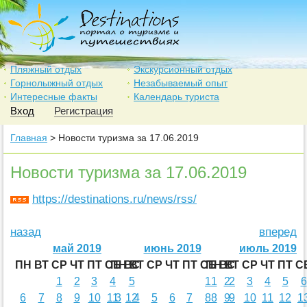
Пляжный отдых
Экскурсионный отдых
Горнолыжный отдых
Незабываемый опыт
Интересные факты
Календарь туриста
Вход
Регистрация
Главная
> Новости туризма за 17.06.2019
Новости туризма за 17.06.2019
https://destinations.ru/news/rss/
назад
вперед
май 2019
июнь 2019
июль 2019
ПН
ВТ
СР
ЧТ
ПТ
СБ
ПН
ВС
ВТ
СР
ЧТ
ПТ
СБ
ПН
ВС
ВТ
СР
ЧТ
ПТ
С
1
2
3
4
5
1
1
2
2
3
4
5
6
6
7
8
9
10
11
3
12
4
5
6
7
8
8
9
9
10
11
12
1