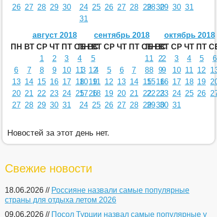
26
27
28
29
30
24
25
26
27
28
29
28
30
29
30
31
31
август 2018
сентябрь 2018
октябрь 2018
ПН
ВТ
СР
ЧТ
ПТ
СБ
ПН
ВС
ВТ
СР
ЧТ
ПТ
СБ
ПН
ВС
ВТ
СР
ЧТ
ПТ
С
1
2
3
4
5
1
1
2
2
3
4
5
6
6
7
8
9
10
11
3
12
4
5
6
7
8
8
9
9
10
11
12
1
13
14
15
16
17
18
10
19
11
12
13
14
15
15
16
16
17
18
19
2
20
21
22
23
24
25
17
26
18
19
20
21
22
22
23
23
24
25
26
2
27
28
29
30
31
24
25
26
27
28
29
29
30
30
31
Новостей за этот день нет.
Свежие новости
18.06.2026 //
Россияне назвали самые популярные
страны для отдыха летом 2026
09.06.2026 //
Посол Турции назвал самые популярные у