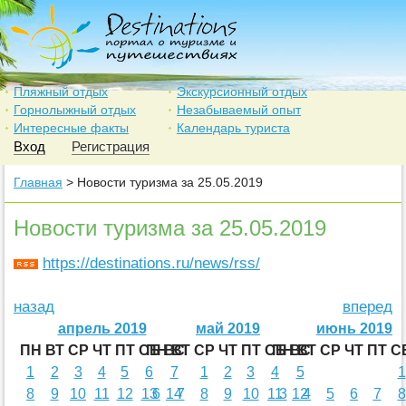
Пляжный отдых
Экскурсионный отдых
Горнолыжный отдых
Незабываемый опыт
Интересные факты
Календарь туриста
Вход
Регистрация
Главная
> Новости туризма за 25.05.2019
Новости туризма за 25.05.2019
https://destinations.ru/news/rss/
назад
вперед
апрель 2019
май 2019
июнь 2019
ПН
ВТ
СР
ЧТ
ПТ
СБ
ПН
ВС
ВТ
СР
ЧТ
ПТ
СБ
ПН
ВС
ВТ
СР
ЧТ
ПТ
С
1
2
3
4
5
6
7
1
2
3
4
5
1
8
9
10
11
12
13
6
14
7
8
9
10
11
3
12
4
5
6
7
8