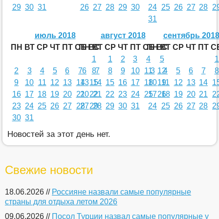
29
30
31
26
27
28
29
30
24
25
26
27
28
2
31
июль 2018
август 2018
сентябрь 201
ПН
ВТ
СР
ЧТ
ПТ
СБ
ПН
ВС
ВТ
СР
ЧТ
ПТ
СБ
ПН
ВС
ВТ
СР
ЧТ
ПТ
С
1
1
2
3
4
5
1
2
3
4
5
6
7
6
8
7
8
9
10
11
3
12
4
5
6
7
8
9
10
11
12
13
14
13
15
14
15
16
17
18
10
19
11
12
13
14
1
16
17
18
19
20
21
20
22
21
22
23
24
25
17
26
18
19
20
21
2
23
24
25
26
27
28
27
29
28
29
30
31
24
25
26
27
28
2
30
31
Новостей за этот день нет.
Свежие новости
18.06.2026 //
Россияне назвали самые популярные
страны для отдыха летом 2026
09.06.2026 //
Посол Турции назвал самые популярные у