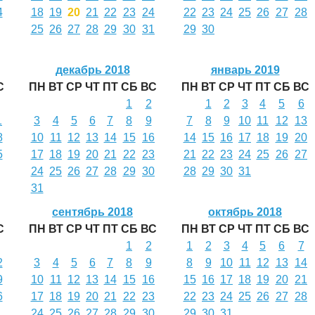
4
18
19
20
21
22
23
24
22
23
24
25
26
27
28
25
26
27
28
29
30
31
29
30
декабрь 2018
январь 2019
С
ПН
ВТ
СР
ЧТ
ПТ
СБ
ВС
ПН
ВТ
СР
ЧТ
ПТ
СБ
ВС
1
2
1
2
3
4
5
6
1
3
4
5
6
7
8
9
7
8
9
10
11
12
13
8
10
11
12
13
14
15
16
14
15
16
17
18
19
20
5
17
18
19
20
21
22
23
21
22
23
24
25
26
27
24
25
26
27
28
29
30
28
29
30
31
31
сентябрь 2018
октябрь 2018
С
ПН
ВТ
СР
ЧТ
ПТ
СБ
ВС
ПН
ВТ
СР
ЧТ
ПТ
СБ
ВС
1
2
1
2
3
4
5
6
7
2
3
4
5
6
7
8
9
8
9
10
11
12
13
14
9
10
11
12
13
14
15
16
15
16
17
18
19
20
21
6
17
18
19
20
21
22
23
22
23
24
25
26
27
28
24
25
26
27
28
29
30
29
30
31