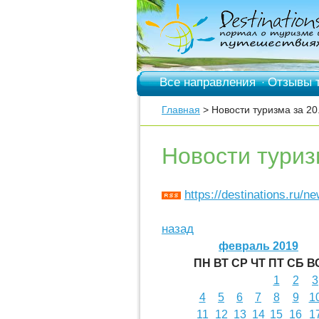
Все направления
Отзывы 
·
Главная
> Новости туризма за 20
Новости туриз
https://destinations.ru/n
назад
февраль 2019
ПН
ВТ
СР
ЧТ
ПТ
СБ
В
1
2
3
4
5
6
7
8
9
1
11
12
13
14
15
16
1