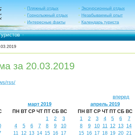
Пляжный отдых
Экскурсионный отдых
Горнолыжный отдых
Незабываемый опыт
Интересные факты
Календарь туриста
туристов
·
.03.2019
ма за 20.03.2019
ews/rss/
вперед
март 2019
апрель 2019
С
ПН
ВТ
СР
ЧТ
ПТ
СБ
ВС
ПН
ВТ
СР
ЧТ
ПТ
СБ
ВС
1
2
3
1
2
3
4
5
6
7
0
4
5
6
7
8
9
10
8
9
10
11
12
13
14
7
11
12
13
14
15
16
17
15
16
17
18
19
20
21