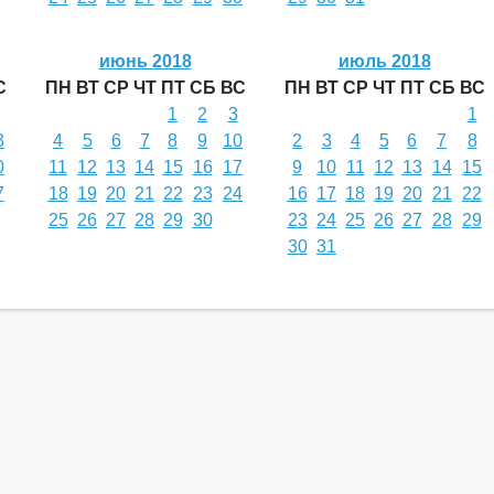
июнь 2018
июль 2018
С
ПН
ВТ
СР
ЧТ
ПТ
СБ
ВС
ПН
ВТ
СР
ЧТ
ПТ
СБ
ВС
1
2
3
1
3
4
5
6
7
8
9
10
2
3
4
5
6
7
8
0
11
12
13
14
15
16
17
9
10
11
12
13
14
15
7
18
19
20
21
22
23
24
16
17
18
19
20
21
22
25
26
27
28
29
30
23
24
25
26
27
28
29
30
31