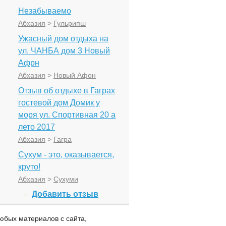
Незабываемо
Абхазия
>
Гульрипш
Ужасный дом отдыха на
ул. ЧАНБА дом 3 Новый
Афрн
Абхазия
>
Новый Афон
Отзыв об отдыхе в Гаграх
гостевой дом Домик у
моря ул. Спортивная 20 а
лето 2017
Абхазия
>
Гагра
Сухум - это, оказывается,
круто!
Абхазия
>
Сухуми
Добавить отзыв
юбых материалов с сайта,