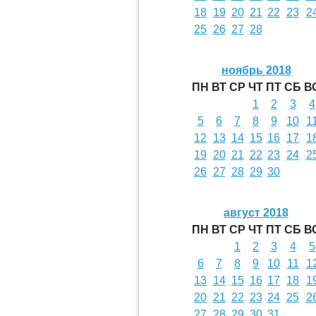
18
19
20
21
22
23
2
25
26
27
28
ноябрь 2018
ПН
ВТ
СР
ЧТ
ПТ
СБ
В
1
2
3
4
5
6
7
8
9
10
1
12
13
14
15
16
17
1
19
20
21
22
23
24
2
26
27
28
29
30
август 2018
ПН
ВТ
СР
ЧТ
ПТ
СБ
В
1
2
3
4
5
6
7
8
9
10
11
1
13
14
15
16
17
18
1
20
21
22
23
24
25
2
27
28
29
30
31