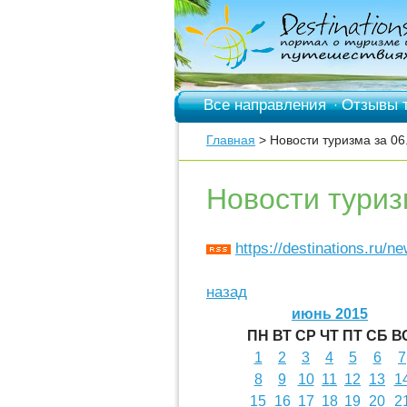
Все направления
Отзывы 
·
Главная
> Новости туризма за 06
Новости туриз
https://destinations.ru/n
назад
июнь 2015
ПН
ВТ
СР
ЧТ
ПТ
СБ
В
1
2
3
4
5
6
7
8
9
10
11
12
13
1
15
16
17
18
19
20
2