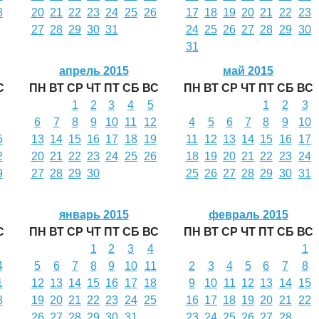
8
20
21
22
23
24
25
26
17
18
19
20
21
22
23
27
28
29
30
31
24
25
26
27
28
29
30
31
апрель 2015
май 2015
С
ПН
ВТ
СР
ЧТ
ПТ
СБ
ВС
ПН
ВТ
СР
ЧТ
ПТ
СБ
ВС
1
2
3
4
5
1
2
3
6
7
8
9
10
11
12
4
5
6
7
8
9
10
5
13
14
15
16
17
18
19
11
12
13
14
15
16
17
2
20
21
22
23
24
25
26
18
19
20
21
22
23
24
9
27
28
29
30
25
26
27
28
29
30
31
январь 2015
февраль 2015
С
ПН
ВТ
СР
ЧТ
ПТ
СБ
ВС
ПН
ВТ
СР
ЧТ
ПТ
СБ
ВС
1
2
3
4
1
4
5
6
7
8
9
10
11
2
3
4
5
6
7
8
1
12
13
14
15
16
17
18
9
10
11
12
13
14
15
8
19
20
21
22
23
24
25
16
17
18
19
20
21
22
26
27
28
29
30
31
23
24
25
26
27
28