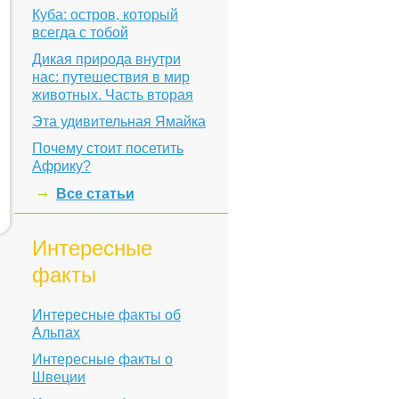
Куба: остров, который
всегда с тобой
Дикая природа внутри
нас: путешествия в мир
животных. Часть вторая
Эта удивительная Ямайка
Почему стоит посетить
Африку?
Все статьи
Интересные
факты
Интересные факты об
Альпах
Интересные факты о
Швеции