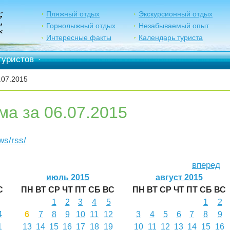
Пляжный отдых
Экскурсионный отдых
Горнолыжный отдых
Незабываемый опыт
Интересные факты
Календарь туриста
туристов
·
.07.2015
ма за 06.07.2015
ews/rss/
вперед
июль 2015
август 2015
С
ПН
ВТ
СР
ЧТ
ПТ
СБ
ВС
ПН
ВТ
СР
ЧТ
ПТ
СБ
ВС
1
2
3
4
5
1
2
4
6
7
8
9
10
11
12
3
4
5
6
7
8
9
1
13
14
15
16
17
18
19
10
11
12
13
14
15
16