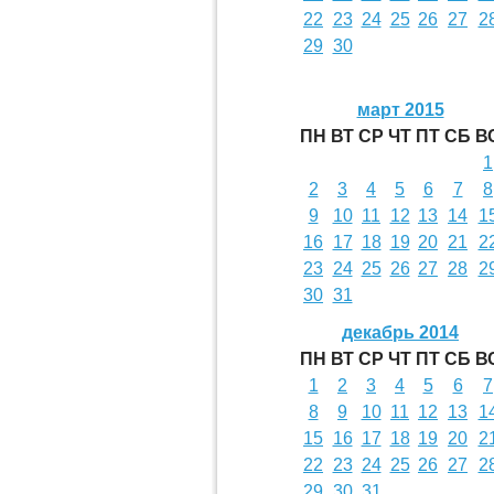
22
23
24
25
26
27
2
29
30
март 2015
ПН
ВТ
СР
ЧТ
ПТ
СБ
В
1
2
3
4
5
6
7
8
9
10
11
12
13
14
1
16
17
18
19
20
21
2
23
24
25
26
27
28
2
30
31
декабрь 2014
ПН
ВТ
СР
ЧТ
ПТ
СБ
В
1
2
3
4
5
6
7
8
9
10
11
12
13
1
15
16
17
18
19
20
2
22
23
24
25
26
27
2
29
30
31