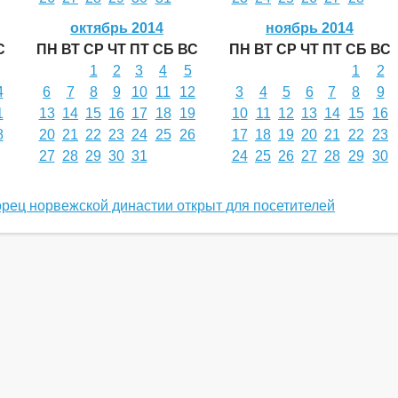
октябрь 2014
ноябрь 2014
С
ПН
ВТ
СР
ЧТ
ПТ
СБ
ВС
ПН
ВТ
СР
ЧТ
ПТ
СБ
ВС
1
2
3
4
5
1
2
4
6
7
8
9
10
11
12
3
4
5
6
7
8
9
1
13
14
15
16
17
18
19
10
11
12
13
14
15
16
8
20
21
22
23
24
25
26
17
18
19
20
21
22
23
27
28
29
30
31
24
25
26
27
28
29
30
рец норвежской династии открыт для посетителей