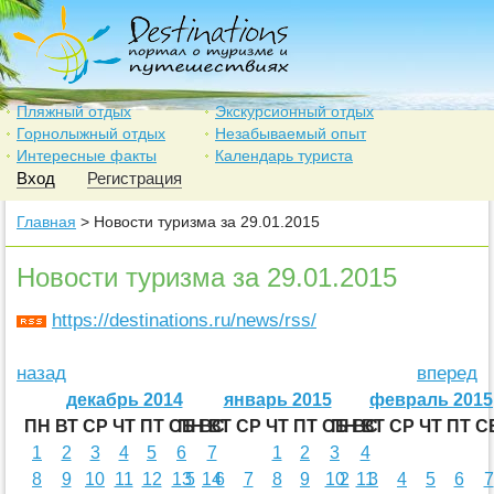
Пляжный отдых
Экскурсионный отдых
Горнолыжный отдых
Незабываемый опыт
Интересные факты
Календарь туриста
Вход
Регистрация
Главная
> Новости туризма за 29.01.2015
Новости туризма за 29.01.2015
https://destinations.ru/news/rss/
назад
вперед
декабрь 2014
январь 2015
февраль 2015
ПН
ВТ
СР
ЧТ
ПТ
СБ
ПН
ВС
ВТ
СР
ЧТ
ПТ
СБ
ПН
ВС
ВТ
СР
ЧТ
ПТ
С
1
2
3
4
5
6
7
1
2
3
4
8
9
10
11
12
13
5
14
6
7
8
9
10
2
11
3
4
5
6
7