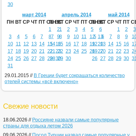
30
март 2014
апрель 2014
май 2014
ПН
ВТ
СР
ЧТ
ПТ
СБ
ПН
ВС
ВТ
СР
ЧТ
ПТ
СБ
ПН
ВС
ВТ
СР
ЧТ
ПТ
С
1
2
1
2
3
4
5
6
1
2
3
3
4
5
6
7
8
7
9
8
9
10
11
12
5
13
6
7
8
9
1
10
11
12
13
14
15
14
16
15
16
17
18
19
12
20
13
14
15
16
1
17
18
19
20
21
22
21
23
22
23
24
25
26
19
27
20
21
22
23
2
24
25
26
27
28
29
28
30
29
30
26
27
28
29
30
3
31
29.01.2015
//
В Греции будет сокращаться количество
отелей системы «всё включено»
Свежие новости
18.06.2026 //
Россияне назвали самые популярные
страны для отдыха летом 2026
09.06.2026 //
Посол Турции назвал самые популярные у