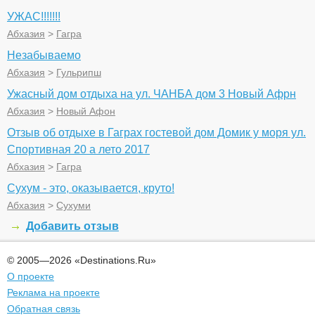
УЖАС!!!!!!!
Абхазия
>
Гагра
Незабываемо
Абхазия
>
Гульрипш
Ужасный дом отдыха на ул. ЧАНБА дом 3 Новый Афрн
Абхазия
>
Новый Афон
Отзыв об отдыхе в Гаграх гостевой дом Домик у моря ул.
Спортивная 20 а лето 2017
Абхазия
>
Гагра
Сухум - это, оказывается, круто!
Абхазия
>
Сухуми
Добавить отзыв
© 2005—2026 «Destinations.Ru»
О проекте
Реклама на проекте
Обратная связь