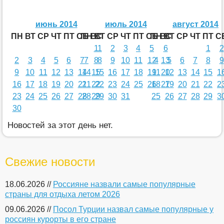
июнь 2014
июль 2014
август 2014
ПН
ВТ
СР
ЧТ
ПТ
СБ
ПН
ВС
ВТ
СР
ЧТ
ПТ
СБ
ПН
ВС
ВТ
СР
ЧТ
ПТ
С
1
1
2
3
4
5
6
1
2
2
3
4
5
6
7
7
8
8
9
10
11
12
4
13
5
6
7
8
9
9
10
11
12
13
14
14
15
15
16
17
18
19
11
20
12
13
14
15
1
16
17
18
19
20
21
21
22
22
23
24
25
26
18
27
19
20
21
22
2
23
24
25
26
27
28
28
29
29
30
31
25
26
27
28
29
3
30
Новостей за этот день нет.
Свежие новости
18.06.2026 //
Россияне назвали самые популярные
страны для отдыха летом 2026
09.06.2026 //
Посол Турции назвал самые популярные у
россиян курорты в его стране