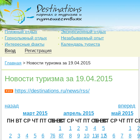
Пляжный отдых
Экскурсионный отдых
Горнолыжный отдых
Незабываемый опыт
Интересные факты
Календарь туриста
Вход
Регистрация
Главная
> Новости туризма за 19.04.2015
Новости туризма за 19.04.2015
https://destinations.ru/news/rss/
назад
вперед
март 2015
апрель 2015
май 2015
ПН
ВТ
СР
ЧТ
ПТ
СБ
ПН
ВС
ВТ
СР
ЧТ
ПТ
СБ
ПН
ВС
ВТ
СР
ЧТ
ПТ
С
1
1
2
3
4
5
1
2
2
3
4
5
6
7
6
8
7
8
9
10
11
4
12
5
6
7
8
9